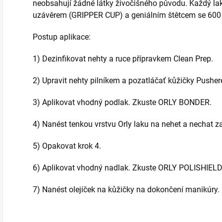
neobsahují žádné látky živočišného původu. Každý 
uzávěrem (GRIPPER CUP) a geniálním štětcem se 600 
Postup aplikace:
1) Dezinfikovat nehty a ruce přípravkem Clean Prep.
2) Upravit nehty pilníkem a pozatláčať kůžičky Pushe
3) Aplikovat vhodný podlak. Zkuste ORLY BONDER.
4) Nanést tenkou vrstvu Orly laku na nehet a nechat z
5) Opakovat krok 4.
6) Aplikovat vhodný nadlak. Zkuste ORLY POLISHIELD,
7) Nanést olejíček na kůžičky na dokončení manikúry.