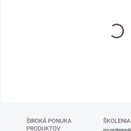
Měr
SK
cena
DETA
ŠIROKÁ PONUKA
ŠKOLENIA
PRODUKTOV
pro profesionál