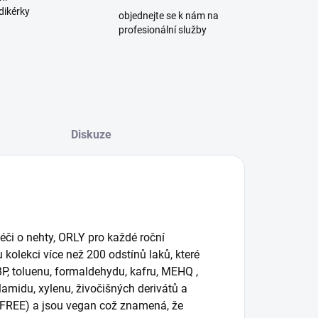
dikérky
objednejte se k nám na
profesionální služby
Diskuze
či o nehty, ORLY pro každé roční
kolekci více než 200 odstínů laků, které
, toluenu, formaldehydu, kafru, MEHQ ,
lamidu, xylenu, živočišných derivátů a
y FREE) a jsou vegan což znamená, že