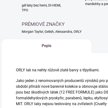
manikérky a pe
gél laky bez hemi, DI-HEMI,
TPO
PRÉMIOVÉ ZNAČKY
Morgan Taylor, Gelish, Alessandra, ORLY
Popis
ORLY lak na nehty růžově zlaté barvy s třpytkami.
Jako jeden z renomovaných producentů výrobků pro pé
období přináší nové barevné kolekce a obnovuje stálou 
jsou bez škodlivých látek (12 FREE FORMULE) jako DBP
formaldehydových pryskyřic, parabenů, lepku, etyltosy
MIT. ORLY laky nejsou testovány na zvířatech (Cruelt