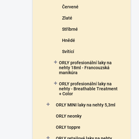
Červené
Zlaté
Stříbrné
Hnědé
Svítící
ORLY profesionální laky na
nehty 18ml - Francouzská
manikúra
ORLY profesionální laky na
nehty - Breathable Treatment
+ Color
ORLY MINI laky na nehty 5,3ml
ORLY neonky
ORLY toppre
ORLY retailové laky na nehty