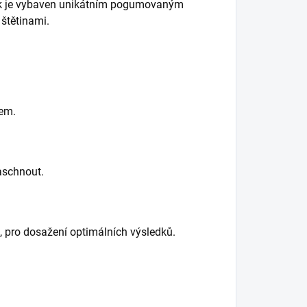
lak je vybaven unikátním pogumovaným
štětinami.
rem.
aschnout.
 pro dosažení optimálních výsledků.