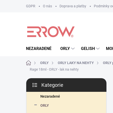
Přejít
GDPR
O nás
Doprava a platby
Podmínky oc
na
obsah
NEZARADENÉ
ORLY
GELISH
MO
Domů
ORLY
ORLY LAKY NA NEHTY
ORLY p
Rage 18ml - ORLY - lak na nehty
P
Kategorie
o
Přeskočit
s
kategorie
t
Nezaradené
r
ORLY
a