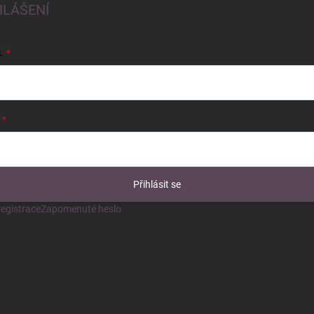
HLÁŠENÍ
L
Přihlásit se
egistrace
Zapomenuté heslo