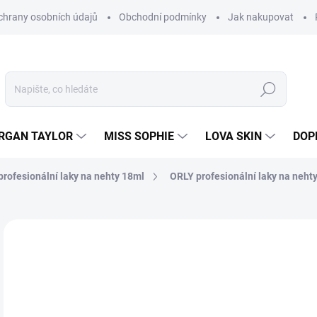
hrany osobních údajů
Obchodní podmínky
Jak nakupovat
Hledat
RGAN TAYLOR
MISS SOPHIE
LOVA SKIN
DOP
rofesionální laky na nehty 18ml
ORLY profesionální laky na nehty
Neohodnoceno
Podrobnosti hodnocení
2
214