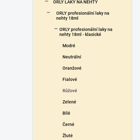
n
ORLY LAKY NA NEHTY
n
ORLY profesionální laky na
í
nehty 18ml
p
a
ORLY profesionální laky na
n
nehty 18ml - klasické
e
Modré
l
Neutrální
Oranžové
Fialové
Růžové
Zelené
Bílé
Černé
Žluté