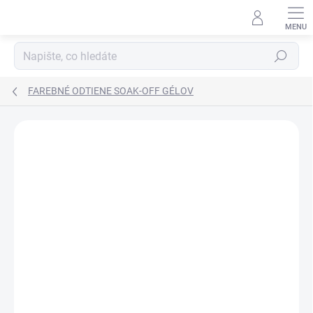
Přejít
na
obsah
Hledat
FAREBNÉ ODTIENE SOAK-OFF GÉLOV
Neohodnoceno
Podrobnosti hodnocení