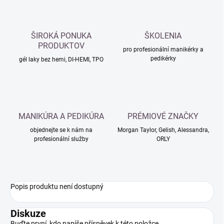
ŠIROKÁ PONUKA
ŠKOLENIA
PRODUKTOV
pro profesionální manikérky a
pedikérky
gél laky bez hemi, DI-HEMI, TPO
MANIKÚRA A PEDIKÚRA
PRÉMIOVÉ ZNAČKY
objednejte se k nám na
Morgan Taylor, Gelish, Alessandra,
profesionální služby
ORLY
Popis produktu není dostupný
Diskuze
Buďte první, kdo napíše příspěvek k této položce.