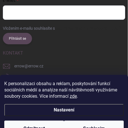
E-MAIL
Vložením e-mailu souhlasíte s
podmínkami ochrany osobních údajů
Přihlásit se
KONTAKT
errow
@
errow.cz
+421 911 479 761
K personalizaci obsahu a reklam, poskytování funkcí
explore/locations/957228892/
sociálních médií a analýze naší návštěvnosti využíváme
soubory cookies. Více informací
zde
.
Nastavení
Copyright 2026
ERROW
. Všechna práva vyhrazena.
Upravit nastavení
cookies