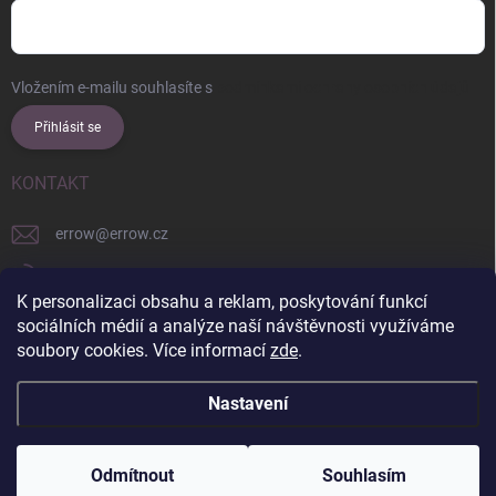
Vložením e-mailu souhlasíte s
podmínkami ochrany osobních údajů
Přihlásit se
KONTAKT
errow
@
errow.cz
+421 911 479 761
K personalizaci obsahu a reklam, poskytování funkcí
explore/locations/957228892/
sociálních médií a analýze naší návštěvnosti využíváme
soubory cookies. Více informací
zde
.
Nastavení
Copyright 2026
ERROW
. Všechna práva vyhrazena.
Upravit nastavení
cookies
Odmítnout
Souhlasím