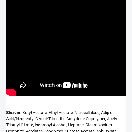
Složení:
Butyl Acetate, Ethyl Acetate, Nitrocellulose, Adipic
Acid/Neopentyl Glycol/Trimellitic Anhydride Copolymer, Acetyl
Tributyl Citrate, Isopropyl Alcohol, Heptane, Stearalkonium
Bentonite, Acrylates Copolymer, Sucrose Acetate Isobutyrate,