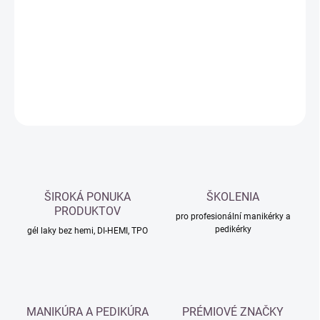
cena:
−
+
Přidat do košíku
DETAILNÍ INFORMACE
ZEPTAT SE
HLÍDAT
ŠIROKÁ PONUKA
ŠKOLENIA
PRODUKTOV
pro profesionální manikérky a
pedikérky
gél laky bez hemi, DI-HEMI, TPO
MANIKÚRA A PEDIKÚRA
PRÉMIOVÉ ZNAČKY