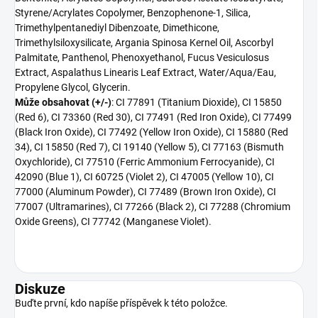
Styrene/Acrylates Copolymer, Benzophenone-1, Silica,
Trimethylpentanediyl Dibenzoate, Dimethicone,
Trimethylsiloxysilicate, Argania Spinosa Kernel Oil, Ascorbyl
Palmitate, Panthenol, Phenoxyethanol, Fucus Vesiculosus
Extract, Aspalathus Linearis Leaf Extract, Water/Aqua/Eau,
Propylene Glycol, Glycerin.
Může obsahovat (+/-)
: C
I 77891 (Titanium Dioxide), CI 15850
(Red 6), CI 73360 (Red 30), CI 77491 (Red Iron Oxide), CI 77499
(Black Iron Oxide), CI 77492 (Yellow Iron Oxide), CI 15880 (Red
34), CI 15850 (Red 7), CI 19140 (Yellow 5), CI 77163 (Bismuth
Oxychloride), CI 77510 (Ferric Ammonium Ferrocyanide), CI
42090 (Blue 1), CI 60725 (Violet 2), CI 47005 (Yellow 10), CI
77000 (Aluminum Powder), CI 77489 (Brown Iron Oxide), CI
77007 (Ultramarines), CI 77266 (Black 2), CI 77288 (Chromium
Oxide Greens), CI 77742 (Manganese Violet).
Diskuze
Buďte první, kdo napíše příspěvek k této položce.