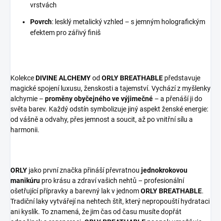
vrstvách
Povrch
: lesklý metalický vzhled – s jemným holografickým
efektem pro zářivý finiš
Kolekce
DIVINE ALCHEMY
od
ORLY BREATHABLE
představuje
magické spojení luxusu, ženskosti a tajemství. Vychází z myšlenky
alchymie –
proměny obyčejného ve výjimečné
– a přenáší ji do
světa barev. Každý odstín symbolizuje jiný aspekt ženské energie:
od vášně a odvahy, přes jemnost a soucit, až po vnitřní sílu a
harmonii.
ORLY
jako první značka přináší převratnou
jednokrokovou
manikúru
pro krásu a zdraví vašich nehtů – profesionální
ošetřující přípravky a barevný lak v jednom
ORLY BREATHABLE
.
Tradiční laky vytvářejí na nehtech štít, který nepropouští hydrataci
ani kyslík. To znamená, že jim čas od času musíte dopřát