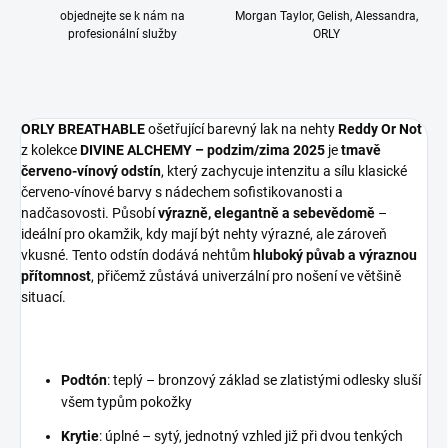
objednejte se k nám na
Morgan Taylor, Gelish, Alessandra,
profesionální služby
ORLY
ORLY BREATHABLE
ošetřující barevný lak na nehty
Reddy Or Not
z
kolekce
DIVINE ALCHEMY – podzim/zima 2025
je
tmavě
červeno-vínový odstín
, který zachycuje intenzitu a sílu klasické
červeno-vínové barvy s nádechem sofistikovanosti a
nadčasovosti. Působí
výrazně, elegantně a sebevědomě
–
ideální pro okamžik, kdy mají být nehty výrazné, ale zároveň
vkusné. Tento odstín dodává nehtům
hluboký půvab a výraznou
přítomnost
, přičemž zůstává univerzální pro nošení ve většině
situací.
Podtón
: teplý – bronzový základ se zlatistými odlesky sluší
všem typům pokožky
Krytie
: úplné – sytý, jednotný vzhled již při dvou tenkých