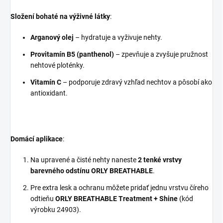
Složení bohaté na výživné látky
:
Arganový olej
– hydratuje a vyživuje nehty.
Provitamín B5 (panthenol)
– zpevňuje a zvyšuje pružnost
nehtové ploténky.
Vitamín C
– podporuje zdravý vzhľad nechtov a pôsobí ako
antioxidant.
Domácí aplikace
:
Na upravené a čisté nehty naneste
2 tenké vrstvy
barevného odstínu ORLY BREATHABLE
.
Pre extra lesk a ochranu môžete pridať jednu vrstvu číreho
odtieňu
ORLY BREATHABLE Treatment + Shine
(kód
výrobku 24903).