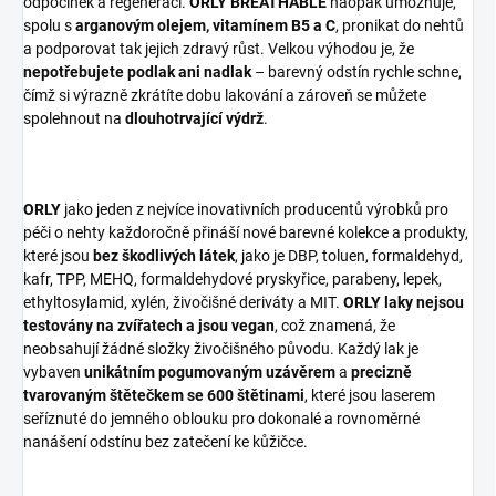
odpočinek a regeneraci.
ORLY BREATHABLE
naopak umožňuje,
spolu s
arganovým olejem, vitamínem B5 a C
, pronikat do nehtů
a podporovat tak jejich zdravý růst. Velkou výhodou je, že
nepotřebujete podlak ani nadlak
– barevný odstín rychle schne,
čímž si výrazně zkrátíte dobu lakování a zároveň se můžete
spolehnout na
dlouhotrvající výdrž
.
ORLY
jako jeden z nejvíce inovativních producentů výrobků pro
péči o nehty každoročně přináší nové barevné kolekce a produkty,
které jsou
bez škodlivých látek
, jako je DBP, toluen, formaldehyd,
kafr, TPP, MEHQ, formaldehydové pryskyřice, parabeny, lepek,
ethyltosylamid, xylén, živočišné deriváty a MIT.
ORLY laky nejsou
testovány na zvířatech a jsou vegan
, což znamená, že
neobsahují žádné složky živočišného původu. Každý lak je
vybaven
unikátním pogumovaným uzávěrem
a
precizně
tvarovaným štětečkem se 600 štětinami
, které jsou laserem
seříznuté do jemného oblouku pro dokonalé a rovnoměrné
nanášení odstínu bez zatečení ke kůžičce.