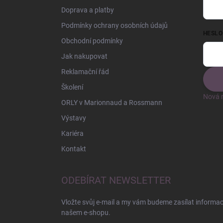
Doprava a platby
Podmínky ochrany osobních údajů
HESLO
Obchodní podmínky
Jak nakupovat
Reklamační řád
Školení
Nová r
ORLY v Marionnaud a Rossmann
Výstavy
Kariéra
Kontakt
ODEBÍRAT NEWSLETTER
Vložte svůj e-mail a my vám budeme zasílat informa
našem e-shopu.