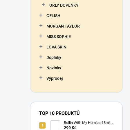
ORLY DOPLŇKY
GELISH
MORGAN TAYLOR
MISS SOPHIE
LOVA SKIN
Doplňky
Novinky
Výprodej
TOP 10 PRODUKTŮ
Rollin With My Homies 18ml -
ORLY - lak na nehty
299 Kč