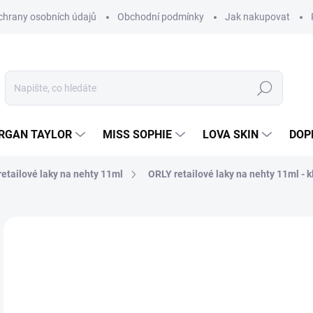
hrany osobních údajů
Obchodní podmínky
Jak nakupovat
Hledat
RGAN TAYLOR
MISS SOPHIE
LOVA SKIN
DOP
etailové laky na nehty 11ml
ORLY retailové laky na nehty 11ml - k
Neohodnoceno
Podrobnosti hodnocení
2
205