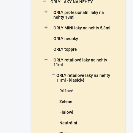
n
ORLY LAKY NA NEHTY
n
ORLY profesionální laky na
í
nehty 18ml
p
a
ORLY MINI laky na nehty 5,3ml
n
ORLY neonky
e
l
ORLY toppre
ORLY retailové laky na nehty
11ml
ORLY retailové laky na nehty
11ml - klasické
Růžové
Zelené
Fialové
Neutrální