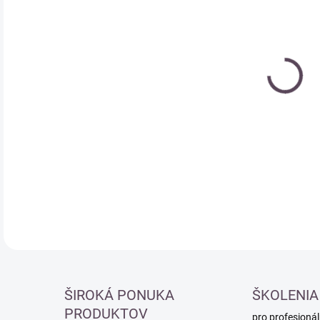
Měr
MO
cena
DETA
ŠIROKÁ PONUKA
ŠKOLENIA
PRODUKTOV
pro profesionál