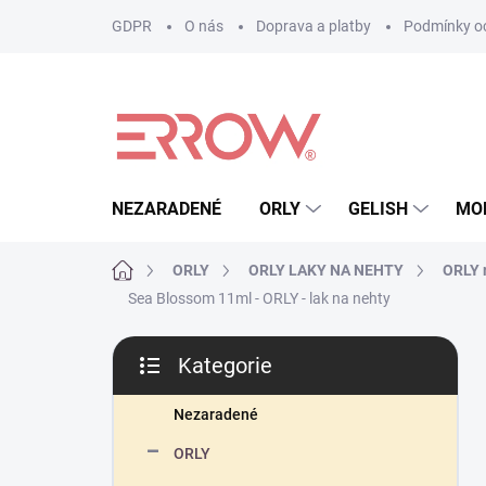
Přejít
GDPR
O nás
Doprava a platby
Podmínky oc
na
obsah
NEZARADENÉ
ORLY
GELISH
MO
Domů
ORLY
ORLY LAKY NA NEHTY
ORLY r
Sea Blossom 11ml - ORLY - lak na nehty
P
Kategorie
o
Přeskočit
s
kategorie
t
Nezaradené
r
ORLY
a