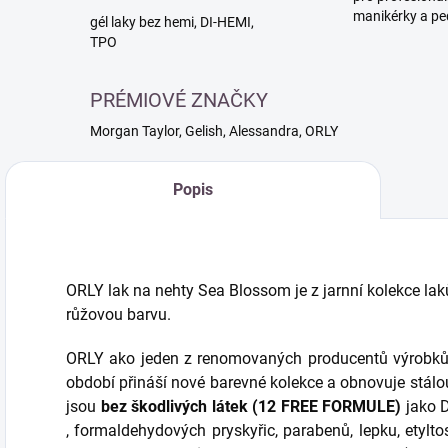
manikérky a pe
gél laky bez hemi, DI-HEMI,
TPO
PRÉMIOVÉ ZNAČKY
Morgan Taylor, Gelish, Alessandra, ORLY
Popis
ORLY lak na nehty Sea Blossom je z jarnní kolekce l
růžovou barvu.
ORLY ako jeden z renomovaných producentů výrobků 
období přináší nové barevné kolekce a obnovuje stálou
jsou
bez škodlivých látek (12 FREE FORMULE)
jako D
, formaldehydových pryskyřic, parabenů, lepku, etylto