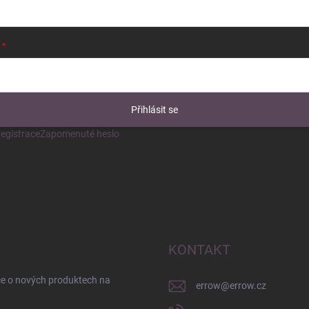
Přihlásit se
egistrace
Zapomenuté heslo
KONTAKT
ce o nových produktech na
errow
@
errow.cz