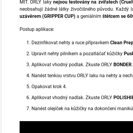
MIT. ORLY laky
nejsou testovány na zvířatech (Cruel
neobsahují žádné látky živočišného původu. Každý 
uzávěrem (GRIPPER CUP)
a geniálním
štětcem se 60
Postup aplikace:
Dezinfikovat nehty a ruce přípravkem
Clean Pre
Upravit nehty pilníkem a pozatláčať kůžičky
Pus
Aplikovat vhodný podlak. Zkuste ORLY
BONDER
.
Nanést tenkou vrstvu ORLY laku na nehty a nech
Opakovat krok 4.
Aplikovat vhodný nadlak. Zkuste ORLY
POLISHI
Nanést olejíček na kůžičky na dokončení manikú