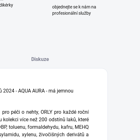
dikérky
objednejte se k nám na
profesionální služby
Diskuze
aků 2024 - AQUA AURA - má jemnou
pro péči o nehty, ORLY pro každé roční
 kolekci více než 200 odstínů laků, které
BP, toluenu, formaldehydu, kafru, MEHQ
sylamidu, xylenu, živočišných derivátů a