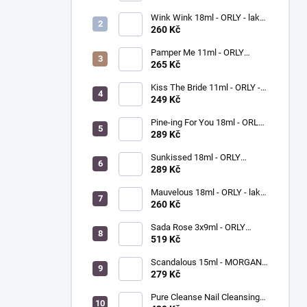
Wink Wink 18ml - ORLY - lak
na nehty
260 Kč
Pamper Me 11ml - ORLY
BREATHABLE - ošetřující lak
265 Kč
na nehty
Kiss The Bride 11ml - ORLY -
lak na nehty
249 Kč
Pine-ing For You 18ml - ORLY
BREATHABLE - ošetřující
289 Kč
barevný lak na nehty
Sunkissed 18ml - ORLY
BREATHABLE - ošetřující
289 Kč
barevný lak na nehty
Mauvelous 18ml - ORLY - lak
na nehty
260 Kč
Sada Rose 3x9ml - ORLY
FRENCH MANICURE - sada
519 Kč
laků na nehty
Scandalous 15ml - MORGAN
TAYLOR - lak na nehty
279 Kč
Pure Cleanse Nail Cleansing