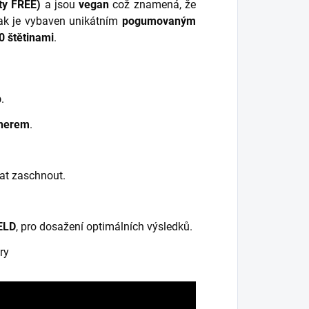
ty FREE)
a jsou
vegan
což znamená, že
lak je vybaven unikátním
pogumovaným
0 štětinami
.
p
.
herem
.
at zaschnout.
ELD
, pro dosažení optimálních výsledků.
ry