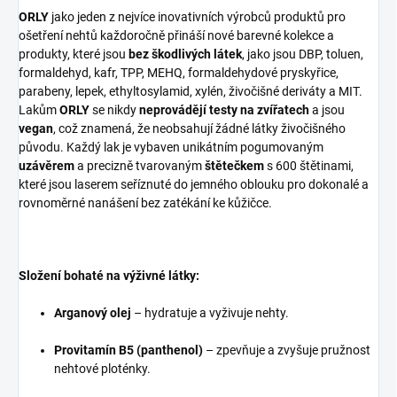
ORLY
jako jeden z nejvíce inovativních výrobců produktů pro
ošetření nehtů každoročně přináší nové barevné kolekce a
produkty, které jsou
bez škodlivých látek
, jako jsou DBP, toluen,
formaldehyd, kafr, TPP, MEHQ, formaldehydové pryskyřice,
parabeny, lepek, ethyltosylamid, xylén, živočišné deriváty a MIT.
Lakům
ORLY
se nikdy
neprovádějí testy na zvířatech
a jsou
vegan
, což znamená, že neobsahují žádné látky živočišného
původu. Každý lak je vybaven unikátním pogumovaným
uzávěrem
a precizně tvarovaným
štětečkem
s 600 štětinami,
které jsou laserem seříznuté do jemného oblouku pro dokonalé a
rovnoměrné nanášení bez zatékání ke kůžičce.
Složení bohaté na výživné látky:
Arganový olej
– hydratuje a vyživuje nehty.
Provitamín B5 (panthenol)
– zpevňuje a zvyšuje pružnost
nehtové ploténky.