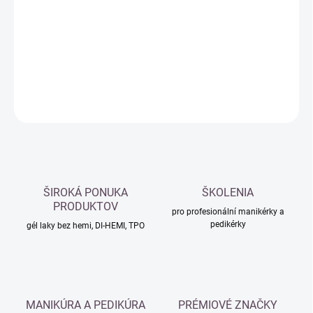
cena:
−
+
Přidat do košíku
DETAILNÍ INFORMACE
ZEPTAT SE
HLÍDAT
ŠIROKÁ PONUKA
ŠKOLENIA
PRODUKTOV
pro profesionální manikérky a
pedikérky
gél laky bez hemi, DI-HEMI, TPO
MANIKÚRA A PEDIKÚRA
PRÉMIOVÉ ZNAČKY