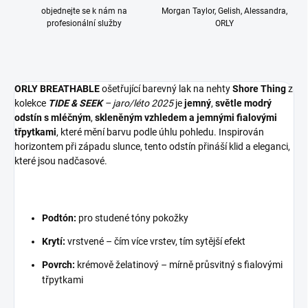
objednejte se k nám na
Morgan Taylor, Gelish, Alessandra,
profesionální služby
ORLY
ORLY BREATHABLE
ošetřující barevný lak na nehty
Shore Thing
z
kolekce
TIDE & SEEK
– jaro/léto 2025
je
jemný
,
světle modrý
odstín s mléčným
,
skleněným vzhledem a jemnými fialovými
třpytkami
, které mění barvu podle úhlu pohledu. Inspirován
horizontem při západu slunce, tento odstín přináší klid a eleganci,
které jsou nadčasové.
Podtón:
pro studené tóny pokožky
Krytí:
vrstvené – čím více vrstev, tím sytější efekt
Povrch:
krémově želatinový – mírně průsvitný s fialovými
třpytkami