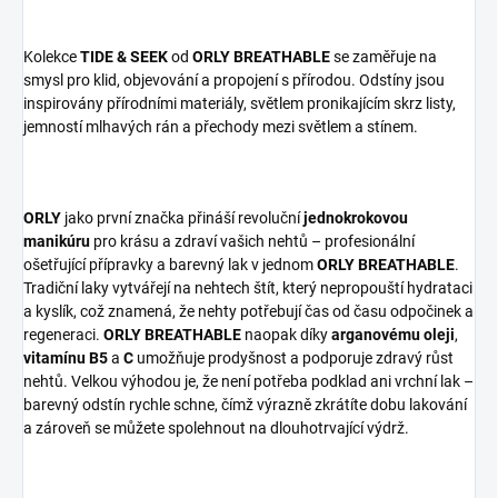
Kolekce
TIDE & SEEK
od
ORLY BREATHABLE
se zaměřuje na
smysl pro klid, objevování a propojení s přírodou. Odstíny jsou
inspirovány přírodními materiály, světlem pronikajícím skrz listy,
jemností mlhavých rán a přechody mezi světlem a stínem.
ORLY
jako první značka přináší revoluční
jednokrokovou
manikúru
pro krásu a zdraví vašich nehtů – profesionální
ošetřující přípravky a barevný lak v jednom
ORLY BREATHABLE
.
Tradiční laky vytvářejí na nehtech štít, který nepropouští hydrataci
a kyslík, což znamená, že nehty potřebují čas od času odpočinek a
regeneraci.
ORLY BREATHABLE
naopak díky
arganovému oleji
,
vitamínu B5
a
C
umožňuje prodyšnost a podporuje zdravý růst
nehtů. Velkou výhodou je, že není potřeba podklad ani vrchní lak –
barevný odstín rychle schne, čímž výrazně zkrátíte dobu lakování
a zároveň se můžete spolehnout na dlouhotrvající výdrž.