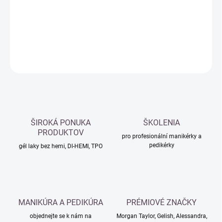
−
+
Přidat do košíku
DETAILNÍ INFORMACE
ZEPTAT SE
HLÍDAT
ŠIROKÁ PONUKA
ŠKOLENIA
PRODUKTOV
pro profesionální manikérky a
pedikérky
gél laky bez hemi, DI-HEMI, TPO
MANIKÚRA A PEDIKÚRA
PRÉMIOVÉ ZNAČKY
objednejte se k nám na
Morgan Taylor, Gelish, Alessandra,