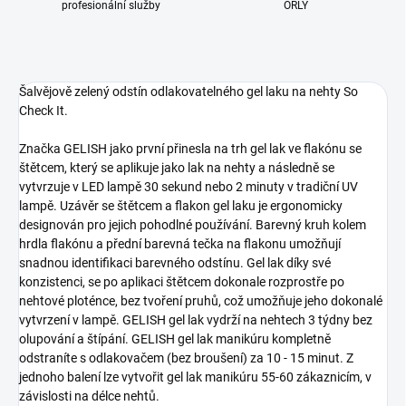
profesionální služby
ORLY
Šalvějově zelený odstín odlakovatelného gel laku na nehty So
Check It.
Značka GELISH jako první přinesla na trh gel lak ve flakónu se
štětcem, který se aplikuje jako lak na nehty a následně se
vytvrzuje v LED lampě 30 sekund nebo 2 minuty v tradiční UV
lampě. Uzávěr se štětcem a flakon gel laku je ergonomicky
designován pro jejich pohodlné používání. Barevný kruh kolem
hrdla flakónu a přední barevná tečka na flakonu umožňují
snadnou identifikaci barevného odstínu. Gel lak díky své
konzistenci, se po aplikaci štětcem dokonale rozprostře po
nehtové ploténce, bez tvoření pruhů, což umožňuje jeho dokonalé
vytvrzení v lampě. GELISH gel lak vydrží na nehtech 3 týdny bez
olupování a štípání. GELISH gel lak manikúru kompletně
odstraníte s odlakovačem (bez broušení) za 10 - 15 minut. Z
jednoho balení lze vytvořit gel lak manikúru 55-60 zákaznicím, v
závislosti na délce nehtů.