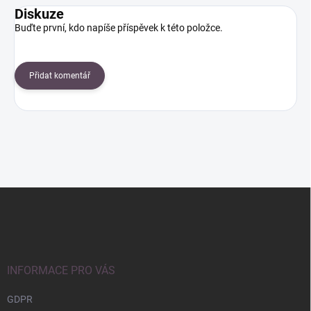
Diskuze
Buďte první, kdo napíše příspěvek k této položce.
Přidat komentář
Z
á
p
a
t
í
INFORMACE PRO VÁS
GDPR