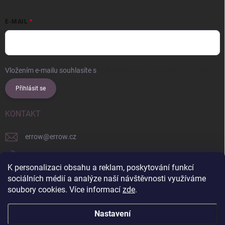
E-MAIL
Vložením e-mailu souhlasíte s
podmínkami ochrany osobních údajů
Přihlásit se
KONTAKT
errow
@
errow.cz
+421 911 479 761
K personalizaci obsahu a reklam, poskytování funkcí
explore/locations/957228892/
sociálních médií a analýze naší návštěvnosti využíváme
soubory cookies. Více informací
zde
.
Nastavení