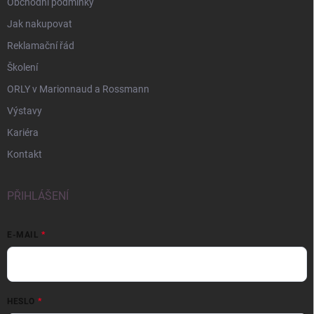
Obchodní podmínky
Jak nakupovat
Reklamační řád
Školení
ORLY v Marionnaud a Rossmann
Výstavy
Kariéra
Kontakt
PŘIHLÁŠENÍ
E-MAIL
HESLO