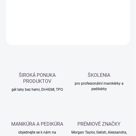
−
+
Přidat do košíku
DETAILNÍ INFORMACE
ZEPTAT SE
HLÍDAT
ŠIROKÁ PONUKA
ŠKOLENIA
PRODUKTOV
pro profesionální manikérky a
pedikérky
gél laky bez hemi, DI-HEMI, TPO
MANIKÚRA A PEDIKÚRA
PRÉMIOVÉ ZNAČKY
objednejte se k nám na
Morgan Taylor, Gelish, Alessandra,