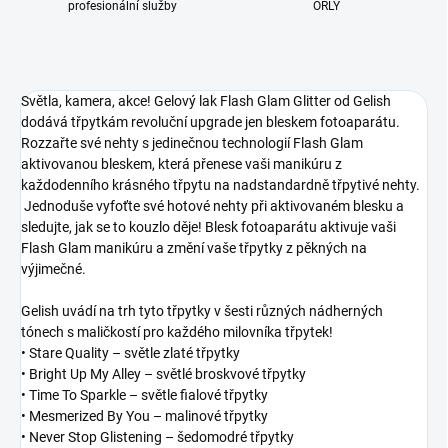
profesionální služby
ORLY
Světla, kamera, akce! Gelový lak Flash Glam Glitter od Gelish
dodává třpytkám revoluční upgrade jen bleskem fotoaparátu.
Rozzařte své nehty s jedinečnou technologií Flash Glam
aktivovanou bleskem, která přenese vaši manikúru z
každodenního krásného třpytu na nadstandardně třpytivé nehty.
Jednoduše vyfoťte své hotové nehty při aktivovaném blesku a
sledujte, jak se to kouzlo děje! Blesk fotoaparátu aktivuje vaši
Flash Glam manikúru a změní vaše třpytky z pěkných na
výjimečné.
Gelish uvádí na trh tyto třpytky v šesti různých nádherných
tónech s maličkostí pro každého milovníka třpytek!
• Stare Quality – světle zlaté třpytky
• Bright Up My Alley – světlé broskvové třpytky
• Time To Sparkle – světle fialové třpytky
• Mesmerized By You – malinové třpytky
• Never Stop Glistening – šedomodré třpytky