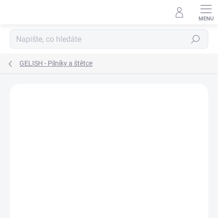
Přejít
na
obsah
Hledat
GELISH - Pilníky a štětce
Neohodnoceno
Podrobnosti hodnocení