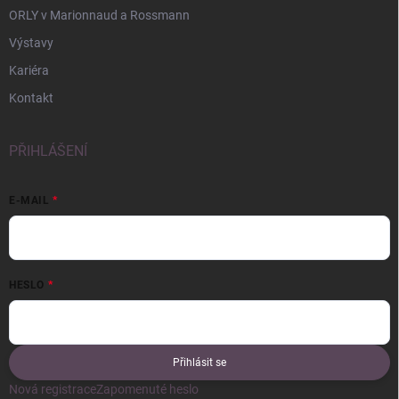
ORLY v Marionnaud a Rossmann
Výstavy
Kariéra
Kontakt
PŘIHLÁŠENÍ
E-MAIL
HESLO
Přihlásit se
Nová registrace
Zapomenuté heslo