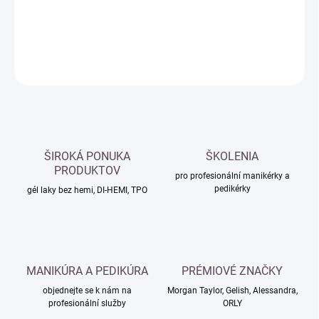
DETAILNÍ INFORMACE
ZEPTAT SE
HLÍDAT
ŠIROKÁ PONUKA
ŠKOLENIA
PRODUKTOV
pro profesionální manikérky a
pedikérky
gél laky bez hemi, DI-HEMI, TPO
MANIKÚRA A PEDIKÚRA
PRÉMIOVÉ ZNAČKY
objednejte se k nám na
Morgan Taylor, Gelish, Alessandra,
profesionální služby
ORLY