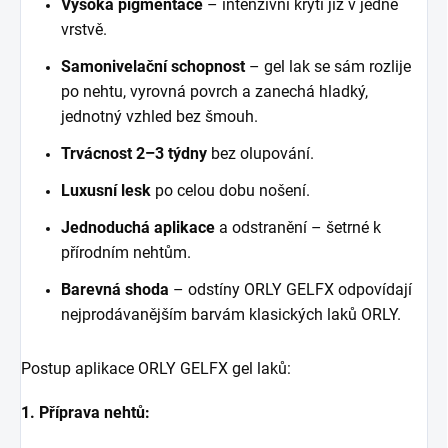
Vysoká pigmentace
– intenzivní krytí již v jedné
vrstvě.
Samonivelační schopnost
– gel lak se sám rozlije
po nehtu, vyrovná povrch a zanechá hladký,
jednotný vzhled bez šmouh.
Trvácnost
2–3 týdny
bez olupování.
Luxusní lesk
po celou dobu nošení.
Jednoduchá aplikace
a odstranění – šetrné k
přírodním nehtům.
Barevná shoda
– odstíny ORLY GELFX odpovídají
nejprodávanějším barvám klasických laků ORLY.
Postup aplikace ORLY GELFX gel lak
ů
:
1. Příprava nehtů: