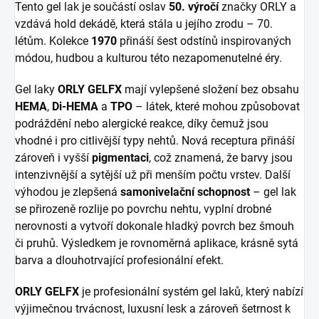
Tento gel lak je součástí oslav
50. výročí
značky ORLY a
vzdává hold dekádě, která stála u jejího zrodu – 70.
létům. Kolekce
1970
přináší šest odstínů inspirovaných
módou, hudbou a kulturou této nezapomenutelné éry.
Gel laky
ORLY GELFX
mají vylepšené složení bez obsahu
HEMA
,
Di-HEMA
a
TPO
– látek, které mohou způsobovat
podráždění nebo alergické reakce, díky čemuž jsou
vhodné i pro citlivější typy nehtů. Nová receptura přináší
zároveň i vyšší
pigmentaci
, což znamená, že barvy jsou
intenzivnější a sytější už při menším počtu vrstev. Další
výhodou je zlepšená
samonivelační schopnost
– gel lak
se přirozeně rozlije po povrchu nehtu, vyplní drobné
nerovnosti a vytvoří dokonale hladký povrch bez šmouh
či pruhů. Výsledkem je rovnoměrná aplikace, krásně sytá
barva a dlouhotrvající profesionální efekt.
ORLY GELFX
je profesionální systém gel laků, který nabízí
výjimečnou trvácnost, luxusní lesk a zároveň šetrnost k