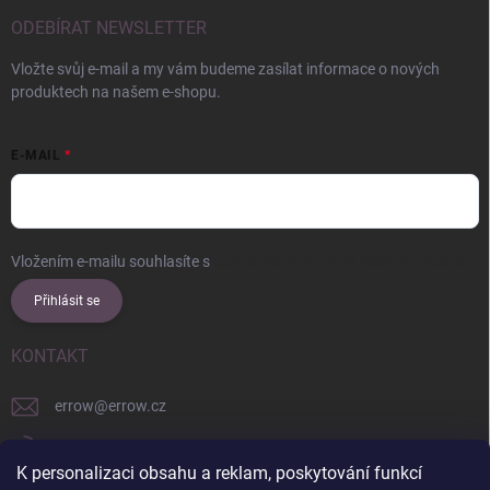
ODEBÍRAT NEWSLETTER
Vložte svůj e-mail a my vám budeme zasílat informace o nových
produktech na našem e-shopu.
E-MAIL
Vložením e-mailu souhlasíte s
podmínkami ochrany osobních údajů
Přihlásit se
KONTAKT
errow
@
errow.cz
+421 911 479 761
K personalizaci obsahu a reklam, poskytování funkcí