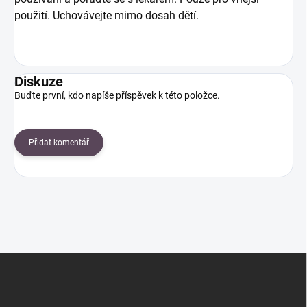
použití. Uchovávejte mimo dosah dětí.
Diskuze
Buďte první, kdo napíše příspěvek k této položce.
Přidat komentář
Z
á
p
a