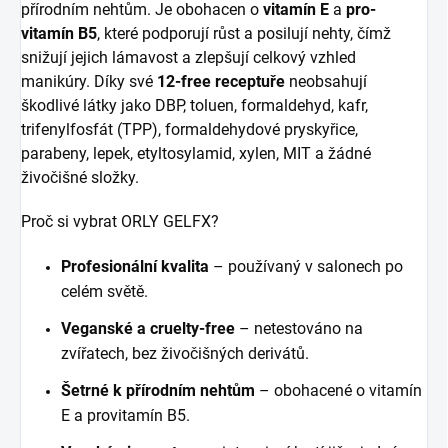
přírodním nehtům. Je obohacen o
vitamín E
a
pro-
vitamín B5
, které podporují růst a posilují nehty, čímž
snižují jejich lámavost a zlepšují celkový vzhled
manikúry. Díky své
12-free receptuře
neobsahují
škodlivé látky jako DBP, toluen, formaldehyd, kafr,
trifenylfosfát (TPP), formaldehydové pryskyřice,
parabeny, lepek, etyltosylamid, xylen, MIT a žádné
živočišné složky.
Proč si vybrat ORLY GELFX?
Profesionální kvalita
– používaný v salonech po
celém světě.
Veganské a cruelty-free
– netestováno na
zvířatech, bez živočišných derivátů.
Šetrné k přírodním nehtům
– obohacené o vitamín
E a provitamín B5.