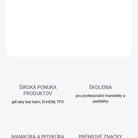
cena:
−
+
Přidat do košíku
DETAILNÍ INFORMACE
ZEPTAT SE
HLÍDAT
ŠIROKÁ PONUKA
ŠKOLENIA
PRODUKTOV
pro profesionální manikérky a
pedikérky
gél laky bez hemi, DI-HEMI, TPO
MANIKÚRA A PEDIKÚRA
PRÉMIOVÉ ZNAČKY