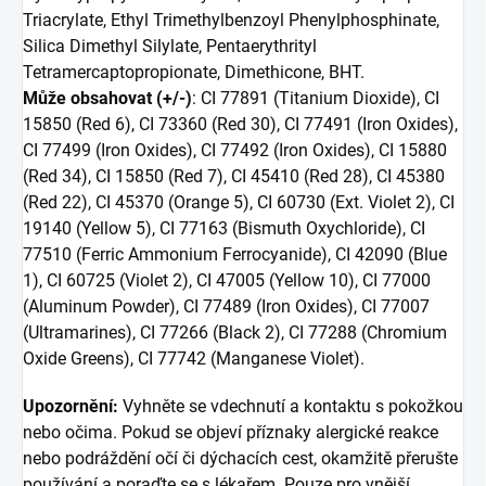
Triacrylate, Ethyl Trimethylbenzoyl Phenylphosphinate,
Silica Dimethyl Silylate, Pentaerythrityl
Tetramercaptopropionate, Dimethicone, BHT.
Může obsahovat (+/-)
: CI 77891 (Titanium Dioxide), CI
15850 (Red 6), CI 73360 (Red 30), CI 77491 (Iron Oxides),
CI 77499 (Iron Oxides), CI 77492 (Iron Oxides), CI 15880
(Red 34), CI 15850 (Red 7), CI 45410 (Red 28), CI 45380
(Red 22), CI 45370 (Orange 5), CI 60730 (Ext. Violet 2), CI
19140 (Yellow 5), CI 77163 (Bismuth Oxychloride), CI
77510 (Ferric Ammonium Ferrocyanide), CI 42090 (Blue
1), CI 60725 (Violet 2), CI 47005 (Yellow 10), CI 77000
(Aluminum Powder), CI 77489 (Iron Oxides), CI 77007
(Ultramarines), CI 77266 (Black 2), CI 77288 (Chromium
Oxide Greens), CI 77742 (Manganese Violet).
Upozornění:
Vyhněte se vdechnutí a kontaktu s pokožkou
nebo očima. Pokud se objeví příznaky alergické reakce
nebo podráždění očí či dýchacích cest, okamžitě přerušte
používání a poraďte se s lékařem. Pouze pro vnější