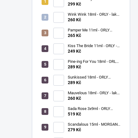
ORLY - lak na nehty
299 Kč
Wink Wink 18ml - ORLY - lak
na nehty
260 Kč
Pamper Me 11ml - ORLY
BREATHABLE - ošetřující lak
265 Kč
na nehty
Kiss The Bride 11ml - ORLY -
lak na nehty
249 Kč
Pine-ing For You 18ml - ORLY
BREATHABLE - ošetřující
289 Kč
barevný lak na nehty
Sunkissed 18ml - ORLY
BREATHABLE - ošetřující
289 Kč
barevný lak na nehty
Mauvelous 18ml - ORLY - lak
na nehty
260 Kč
Sada Rose 3x9ml - ORLY
FRENCH MANICURE - sada
519 Kč
laků na nehty
Scandalous 15ml - MORGAN
TAYLOR - lak na nehty
279 Kč