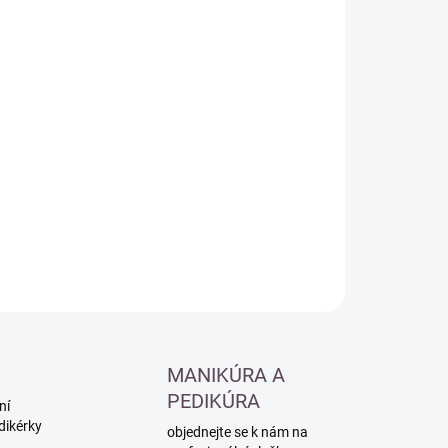
:
−
+
Přidat do košíku
ILNÍ INFORMACE
ZEPTAT SE
HLÍDAT
MANIKÚRA A
PEDIKÚRA
ní
dikérky
objednejte se k nám na