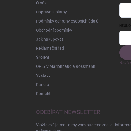
O nás
Doprava a platby
Podmínky ochrany osobních údajů
HESLO
Obchodní podmínky
Jak nakupovat
Reklamační řád
Školení
Nová r
ORLY v Marionnaud a Rossmann
Výstavy
Kariéra
Kontakt
ODEBÍRAT NEWSLETTER
Vložte svůj e-mail a my vám budeme zasílat informa