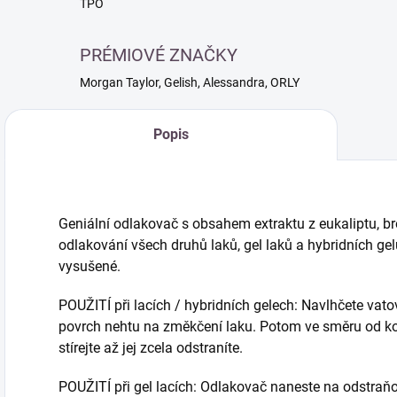
TPO
PRÉMIOVÉ ZNAČKY
Morgan Taylor, Gelish, Alessandra, ORLY
Popis
Geniální odlakovač s obsahem extraktu z eukaliptu, br
odlakování všech druhů laků, gel laků a hybridních g
vysušené.
POUŽITÍ při lacích / hybridních gelech: Navlhčete v
povrch nehtu na změkčení laku. Potom ve směru od koř
stírejte až jej zcela odstraníte.
POUŽITÍ při gel lacích: Odlakovač naneste na odstraň