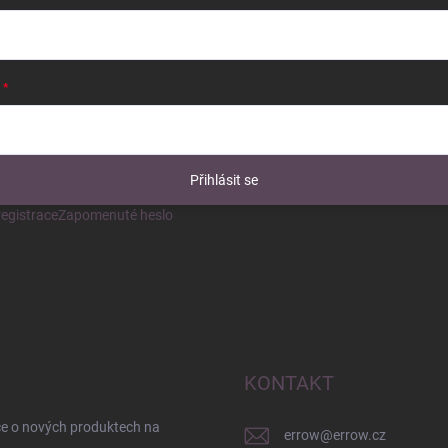
Přihlásit se
egistrace
Zapomenuté heslo
KONTAKT
ce o nových produktech na
errow
@
errow.cz