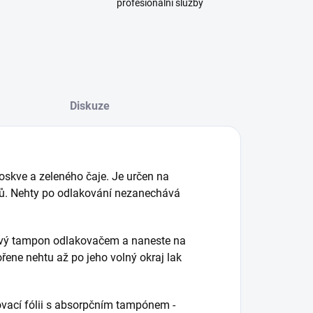
profesionální služby
Diskuze
oskve a zeleného čaje. Je určen na
elů. Nehty po odlakování nezanechává
atový tampon odlakovačem a naneste na
ene nehtu až po jeho volný okraj lak
ovací fólii s absorpčním tampónem -