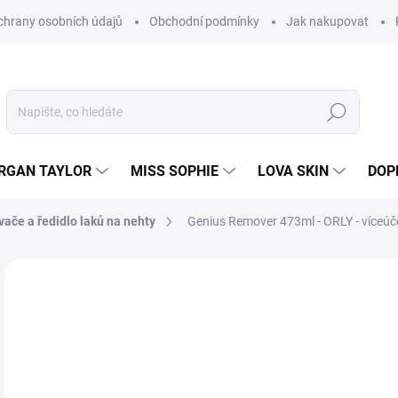
hrany osobních údajů
Obchodní podmínky
Jak nakupovat
Hledat
RGAN TAYLOR
MISS SOPHIE
LOVA SKIN
DOP
ače a ředidlo laků na nehty
Genius Remover 473ml - ORLY - víceúč
Neohodnoceno
Podrobnosti hodnocení
4
392
Měr
SK