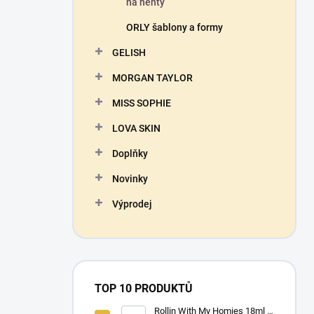
na nehty
ORLY šablony a formy
GELISH
MORGAN TAYLOR
MISS SOPHIE
LOVA SKIN
Doplňky
Novinky
Výprodej
TOP 10 PRODUKTŮ
Rollin With My Homies 18ml -