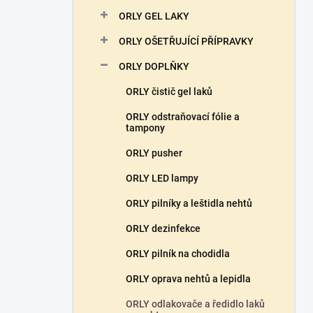
n
ORLY GEL LAKY
í
p
ORLY OŠETŘUJÍCÍ PŘÍPRAVKY
a
n
ORLY DOPLŇKY
e
ORLY čistič gel laků
l
ORLY odstraňovací fólie a
tampony
ORLY pusher
ORLY LED lampy
ORLY pilníky a leštidla nehtů
ORLY dezinfekce
ORLY pilník na chodidla
ORLY oprava nehtů a lepidla
ORLY odlakovače a ředidlo laků