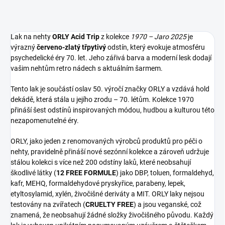
Lak na nehty
ORLY Acid Trip
z kolekce
1970 – Jaro 2025
je
výrazný
červeno-zlatý třpytivý
odstín, který evokuje atmosféru
psychedelické éry 70. let. Jeho zářivá barva a moderní lesk dodají
vašim nehtům retro nádech s aktuálním šarmem.
Tento lak je součástí oslav 50. výročí značky ORLY a vzdává hold
dekádě, která stála u jejího zrodu – 70. létům. Kolekce 1970
přináší šest odstínů inspirovaných módou, hudbou a kulturou této
nezapomenutelné éry.
ORLY, jako jeden z renomovaných výrobců produktů pro péči o
nehty, pravidelně přináší nové sezónní kolekce a zároveň udržuje
stálou kolekci s více než 200 odstíny laků, které neobsahují
škodlivé látky (
12 FREE FORMULE
) jako DBP, toluen, formaldehyd,
kafr, MEHQ, formaldehydové pryskyřice, parabeny, lepek,
etyltosylamid, xylén, živočišné deriváty a MIT. ORLY laky nejsou
testovány na zvířatech (
CRUELTY FREE
) a jsou veganské, což
znamená, že neobsahují žádné složky živočišného původu. Každý