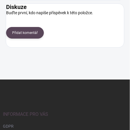
Diskuze
Buďte první, kdo napíše příspěvek k této položce.
Přidat komentář
Z
á
p
a
t
í
INFORMACE PRO VÁS
GDPR