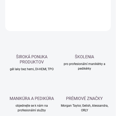
DETAILNÍ INFORMACE
ZEPTAT SE
HLÍDAT
ŠIROKÁ PONUKA
ŠKOLENIA
PRODUKTOV
pro profesionální manikérky a
pedikérky
gél laky bez hemi, DI-HEMI, TPO
MANIKÚRA A PEDIKÚRA
PRÉMIOVÉ ZNAČKY
objednejte se k nám na
Morgan Taylor, Gelish, Alessandra,
profesionální služby
ORLY