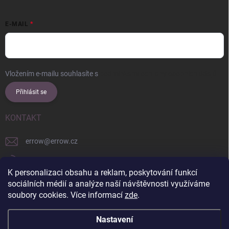
E-MAIL
Vložením e-mailu souhlasíte s
podmínkami ochrany osobních údajů
Přihlásit se
KONTAKT
errow
@
errow.cz
+421 911 479 761
K personalizaci obsahu a reklam, poskytování funkcí
explore/locations/957228892/
sociálních médií a analýze naší návštěvnosti využíváme
soubory cookies. Více informací
zde
.
Nastavení