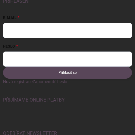
PŘIHLÁŠENÍ
E-MAIL
HESLO
Přihlásit se
Nová registrace
Zapomenuté heslo
PŘIJÍMÁME ONLINE PLATBY
ODEBÍRAT NEWSLETTER