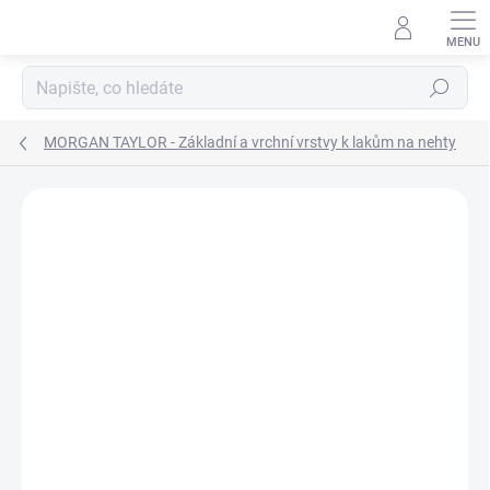
Přejít
na
obsah
Hledat
MORGAN TAYLOR - Základní a vrchní vrstvy k lakům na nehty
Neohodnoceno
Podrobnosti hodnocení