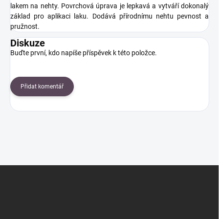
lakem na nehty. Povrchová úprava je lepkavá a vytváří dokonalý
základ pro aplikaci laku. Dodává přírodnímu nehtu pevnost a
pružnost.
Diskuze
Buďte první, kdo napíše příspěvek k této položce.
Přidat komentář
Z
á
p
a
t