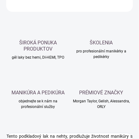
ZEPTAT SE
HLÍDAT
ŠIROKÁ PONUKA
ŠKOLENIA
PRODUKTOV
pro profesionální manikérky a
pedikérky
gél laky bez hemi, DI-HEMI, TPO
MANIKÚRA A PEDIKÚRA
PRÉMIOVÉ ZNAČKY
objednejte se k nám na
Morgan Taylor, Gelish, Alessandra,
profesionální služby
ORLY
Tento podkladový lak na nehty, prodlužuje životnost manikúry s