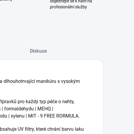
objednejte se k nám na
profesionální služby
Diskuze
tí a dlhouhotrvající manikúru s vysokým
řípravků pro každý typ péče o nehty,
nu | formaldehydu | MEHQ |
midu | xylenu | MIT - 9 FREE RORMULA.
sahuje UV filtry, které chrání barvu laku