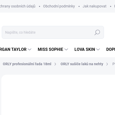
hrany osobních údajů
Obchodní podmínky
Jak nakupovat
Hledat
RGAN TAYLOR
MISS SOPHIE
LOVA SKIN
DOP
ORLY profesionální řada 18ml
ORLY sušiče laků na nehty
P
Neohodnoceno
Podrobnosti hodnocení
3
260
Měr
MO