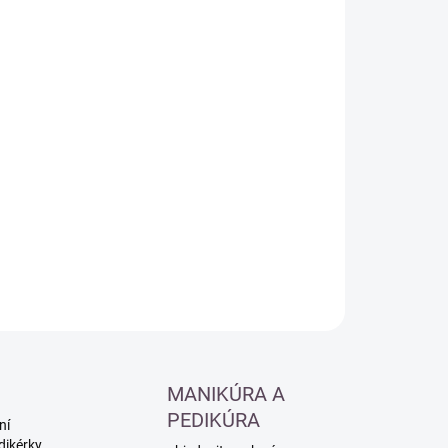
:
−
+
Přidat do košíku
ILNÍ INFORMACE
ZEPTAT SE
HLÍDAT
MANIKÚRA A
PEDIKÚRA
ní
dikérky