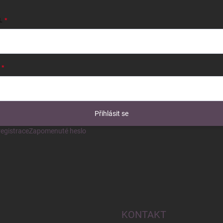
L
Přihlásit se
egistrace
Zapomenuté heslo
KONTAKT