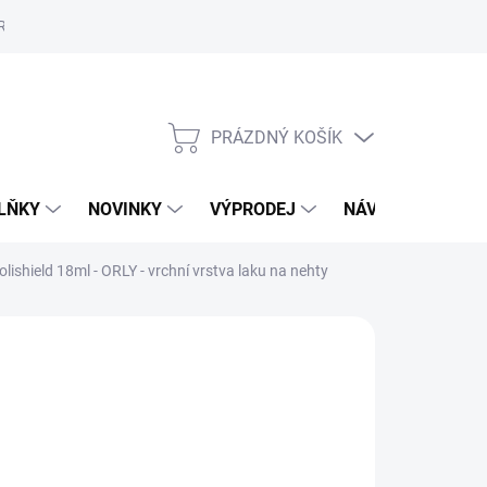
Reklamační řád
Školení
ORLY v Marionnaud a Rossmann
Vý
PRÁZDNÝ KOŠÍK
NÁKUPNÍ
KOŠÍK
LŇKY
NOVINKY
VÝPRODEJ
NÁVODY
MAL
olishield 18ml - ORLY - vrchní vrstva laku na nehty
15 Kč
,33 Kč bez DPH
ná
MENTÁLNĚ NEDOSTUPNÉ