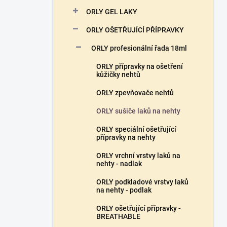
n
ORLY GEL LAKY
í
p
ORLY OŠETŘUJÍCÍ PŘÍPRAVKY
a
n
ORLY profesionální řada 18ml
e
ORLY přípravky na ošetření
l
kůžičky nehtů
ORLY zpevňovače nehtů
ORLY sušiče laků na nehty
ORLY speciální ošetřující
přípravky na nehty
ORLY vrchní vrstvy laků na
nehty - nadlak
ORLY podkladové vrstvy laků
na nehty - podlak
ORLY ošetřující přípravky -
BREATHABLE