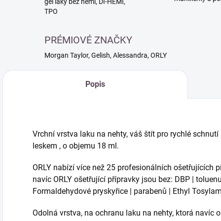
gél laky bez hemi, DI-HEMI,
TPO
PRÉMIOVÉ ZNAČKY
Morgan Taylor, Gelish, Alessandra, ORLY
Popis
Vrchní vrstva laku na nehty, váš štít pro rychlé schnu
leskem , o objemu 18 ml.
ORLY nabízí více než 25 profesionálních ošetřujících p
navíc ORLY ošetřující přípravky jsou bez: DBP | tolue
Formaldehydové pryskyřice | parabenů | Ethyl Tosyla
Odolná vrstva, na ochranu laku na nehty, ktorá navíc ob