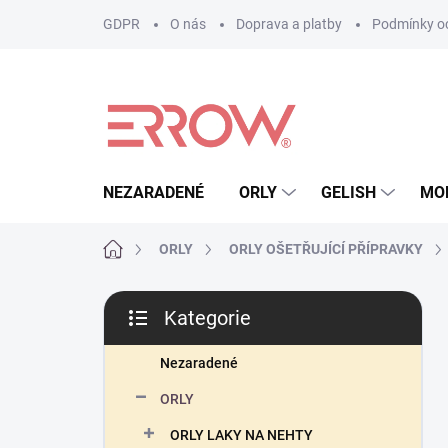
Přejít
GDPR
O nás
Doprava a platby
Podmínky oc
na
obsah
NEZARADENÉ
ORLY
GELISH
MO
Domů
ORLY
ORLY OŠETŘUJÍCÍ PŘÍPRAVKY
P
Kategorie
o
Přeskočit
s
kategorie
t
Nezaradené
r
ORLY
a
n
ORLY LAKY NA NEHTY