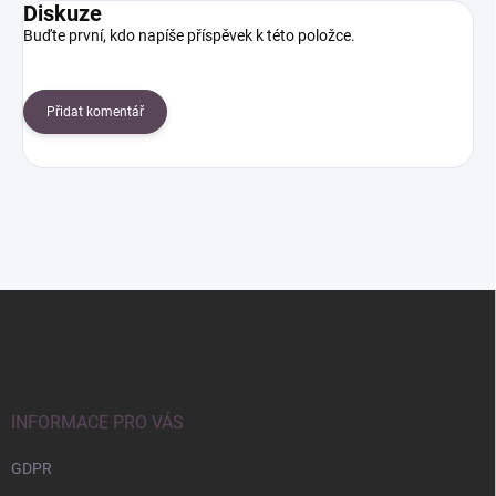
Diskuze
Buďte první, kdo napíše příspěvek k této položce.
Přidat komentář
Z
á
p
a
t
í
INFORMACE PRO VÁS
GDPR