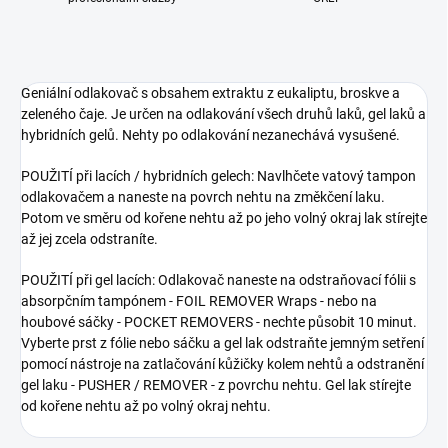
Geniální odlakovač s obsahem extraktu z eukaliptu, broskve a
zeleného čaje. Je určen na odlakování všech druhů laků, gel laků a
hybridních gelů. Nehty po odlakování nezanechává vysušené.
POUŽITÍ při lacích / hybridních gelech: Navlhčete vatový tampon
odlakovačem a naneste na povrch nehtu na změkčení laku.
Potom ve směru od kořene nehtu až po jeho volný okraj lak stírejte
až jej zcela odstraníte.
POUŽITÍ při gel lacích: Odlakovač naneste na odstraňovací fólii s
absorpčním tampónem - FOIL REMOVER Wraps - nebo na
houbové sáčky - POCKET REMOVERS - nechte působit 10 minut.
Vyberte prst z fólie nebo sáčku a gel lak odstraňte jemným setření
pomocí nástroje na zatlačování kůžičky kolem nehtů a odstranění
gel laku - PUSHER / REMOVER - z povrchu nehtu. Gel lak stírejte
od kořene nehtu až po volný okraj nehtu.