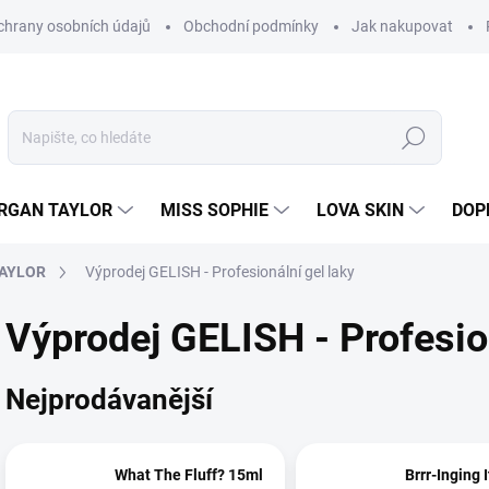
hrany osobních údajů
Obchodní podmínky
Jak nakupovat
Hledat
RGAN TAYLOR
MISS SOPHIE
LOVA SKIN
DOP
TAYLOR
Výprodej GELISH - Profesionální gel laky
Výprodej GELISH - Profesion
Nejprodávanější
What The Fluff? 15ml
Brrr-Inging 