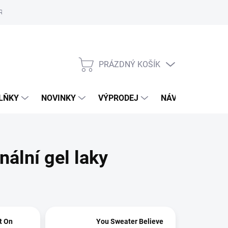
Reklamační řád
Školení
ORLY v Marionnaud a Rossmann
Vý
PRÁZDNÝ KOŠÍK
NÁKUPNÍ
KOŠÍK
LŇKY
NOVINKY
VÝPRODEJ
NÁVODY
MAL
ální gel laky
It On
You Sweater Believe