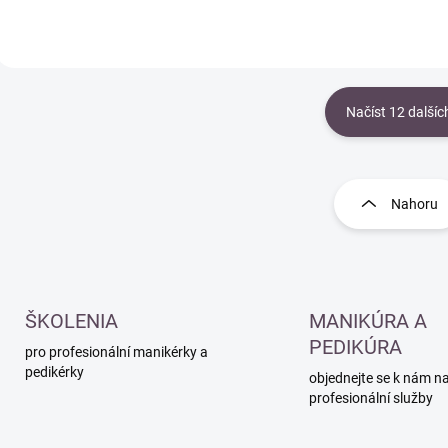
Načíst 12 dalšíc
O
v
l
Nahoru
á
d
a
c
í
p
ŠKOLENIA
MANIKÚRA A
r
PEDIKÚRA
pro profesionální manikérky a
v
pedikérky
k
objednejte se k nám n
y
profesionální služby
v
ý