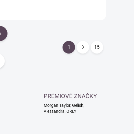
h
1
15
S
t
r
á
n
k
PRÉMIOVÉ ZNAČKY
o
Morgan Taylor, Gelish,
v
Alessandra, ORLY
a
á
n