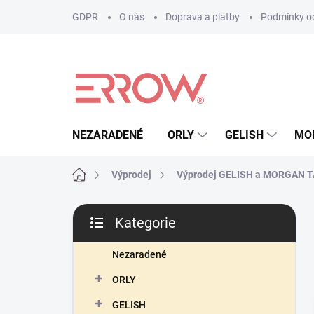
Přejít
GDPR
O nás
Doprava a platby
Podmínky oc
na
obsah
NEZARADENÉ
ORLY
GELISH
MO
Domů
Výprodej
Výprodej GELISH a MORGAN 
P
Kategorie
o
Přeskočit
s
kategorie
t
Nezaradené
r
ORLY
a
n
GELISH