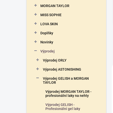
n
MORGAN TAYLOR
í
p
MISS SOPHIE
a
n
LOVA SKIN
e
Doplňky
l
Novinky
Výprodej
Výprodej ORLY
Výprodej ASTONISHING
Výprodej GELISH a MORGAN
TAYLOR
Výprodej MORGAN TAYLOR -
profesionální laky na nehty
Výprodej GELISH -
Profesionální gel laky