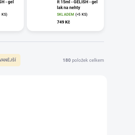
SH - gel
It 15ml - GELISH - gel
lak na nehty
5 KS)
SKLADEM
(>5 KS)
749 Kč
180
položek celkem
VANĚJŠÍ
1110254
1110493