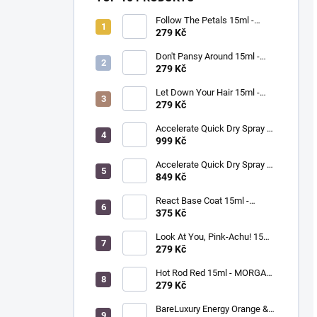
Follow The Petals 15ml -
MORGAN TAYLOR - lak na
279 Kč
nehty
Don't Pansy Around 15ml -
MORGAN TAYLOR - lak na
279 Kč
nehty
Let Down Your Hair 15ml -
MORGAN TAYLOR - lak na
279 Kč
nehty
Accelerate Quick Dry Spray &
Drops 240ml - MORGAN
999 Kč
TAYLOR - sušič laku na nehty
(sprej)
Accelerate Quick Dry Spray &
Drops 30ml - MORGAN
849 Kč
TAYLOR - sušič laku na nehty
(kvapky)
React Base Coat 15ml -
MORGAN TAYLOR - speciální
375 Kč
základní vrstva na prodloužení
životnosti manikúry
Look At You, Pink-Achu! 15ml
- MORGAN TAYLOR - lak na
279 Kč
nehty
Hot Rod Red 15ml - MORGAN
TAYOR - lak na nehty
279 Kč
BareLuxury Energy Orange &