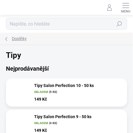
Přejít
na
obsah
Hledat
Doplňky
Tipy
Nejprodávanější
Tipy Salon Perfection 10 - 50 ks
SKLADEM
(5 KS)
149 Kč
Tipy Salon Perfection 9 - 50 ks
SKLADEM
(4 KS)
149 Kč