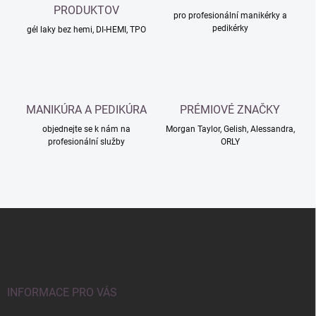
í
PRODUKTOV
p
pro profesionální manikérky a
pedikérky
r
gél laky bez hemi, DI-HEMI, TPO
v
k
y
v
ý
MANIKÚRA A PEDIKÚRA
PRÉMIOVÉ ZNAČKY
p
i
objednejte se k nám na
Morgan Taylor, Gelish, Alessandra,
s
profesionální služby
ORLY
u
Z
á
p
a
t
í
INFORMACE PRO VÁS