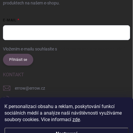
produktech na našem e-shopu.
E-MAIL
Vložením e-mailu souhlasíte s
podmínkami ochrany osobních údajů
Přihlásit se
KONTAKT
errow
@
errow.cz
+421 911 479 761
K personalizaci obsahu a reklam, poskytování funkcí
explore/locations/957228892/
sociálních médií a analýze naší návštěvnosti využíváme
soubory cookies. Více informací
zde
.