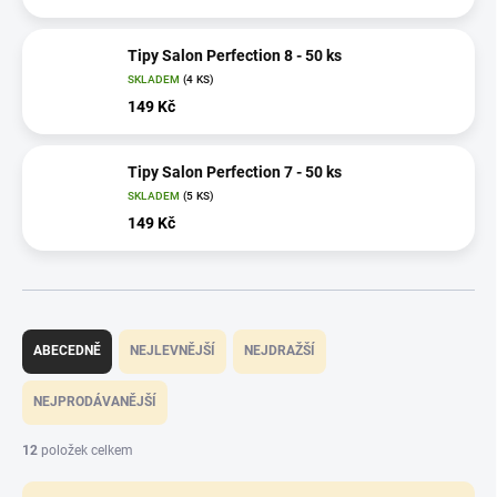
Tipy Salon Perfection 8 - 50 ks
SKLADEM
(4 KS)
149 Kč
Tipy Salon Perfection 7 - 50 ks
SKLADEM
(5 KS)
149 Kč
Ř
a
ABECEDNĚ
NEJLEVNĚJŠÍ
NEJDRAŽŠÍ
z
e
NEJPRODÁVANĚJŠÍ
n
í
12
položek celkem
p
r