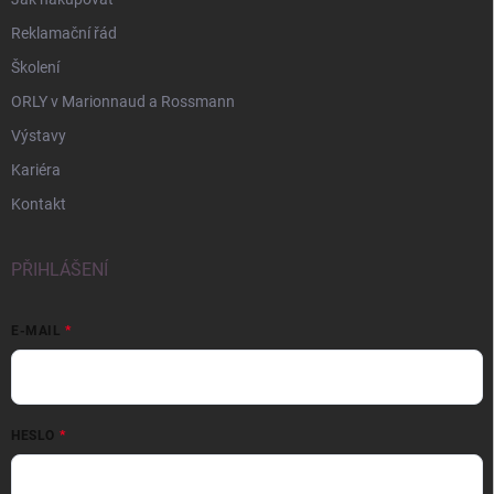
Reklamační řád
Školení
ORLY v Marionnaud a Rossmann
Výstavy
Kariéra
Kontakt
PŘIHLÁŠENÍ
E-MAIL
HESLO