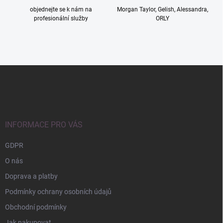
i
objednejte se k nám na
Morgan Taylor, Gelish, Alessandra,
s
profesionální služby
ORLY
u
Z
á
p
a
t
í
INFORMACE PRO VÁS
GDPR
O nás
Doprava a platby
Podmínky ochrany osobních údajů
Obchodní podmínky
Jak nakupovat