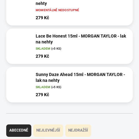
nehty
MOMENTÁLNĚ NEDOSTUPNÉ
279 Kč
Lace Be Honest 15ml - MORGAN TAYLOR - lak
na nehty
SKLADEM
(>5 KS)
279 Kč
Sunny Daze Ahead 15ml - MORGAN TAYLOR -
lak na nehty
SKLADEM
(>5 KS)
279 Kč
Ř
a
ABECEDNĚ
NEJLEVNĚJŠÍ
NEJDRAŽŠÍ
z