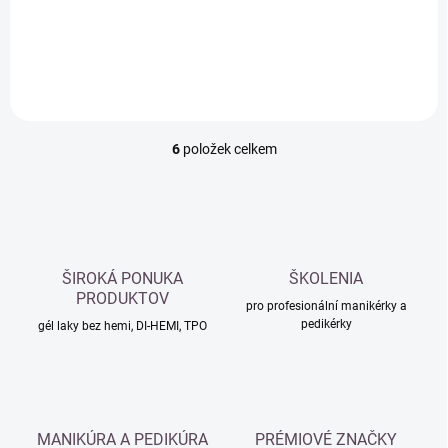
Do košíku
Do košíku
6
položek celkem
O
v
l
á
d
a
c
ŠIROKÁ PONUKA
ŠKOLENIA
í
PRODUKTOV
p
pro profesionální manikérky a
pedikérky
r
gél laky bez hemi, DI-HEMI, TPO
v
k
y
v
ý
MANIKÚRA A PEDIKÚRA
PRÉMIOVÉ ZNAČKY
p