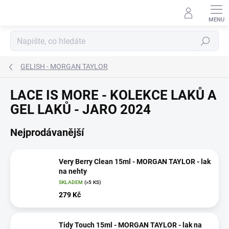
Přejít
na
obsah
Hledat
GELISH - MORGAN TAYLOR
LACE IS MORE - KOLEKCE LAKŮ A
GEL LAKŮ - JARO 2024
Nejprodávanější
Very Berry Clean 15ml - MORGAN TAYLOR - lak
na nehty
SKLADEM
(>5 KS)
279 Kč
Tidy Touch 15ml - MORGAN TAYLOR - lak na