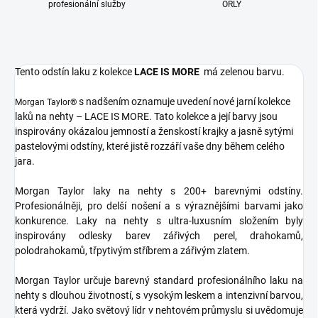
profesionální služby
ORLY
Tento odstín laku z kolekce
LACE IS MORE
má zelenou barvu.
s nadšením oznamuje uvedení nové jarní kolekce
Morgan Taylor®
laků na nehty – LACE IS MORE. Tato kolekce a její barvy jsou
inspirovány okázalou jemností a ženskostí krajky a jasně sytými
pastelovými odstíny, které jistě rozzáří vaše dny během celého
jara.
Morgan Taylor laky na nehty s 200+ barevnými odstíny.
Profesionálněji, pro delší nošení a s výraznějšími barvami jako
konkurence. Laky na nehty s ultra-luxusním složením byly
inspirovány odlesky barev zářivých perel, drahokamů,
polodrahokamů, třpytivým stříbrem a zářivým zlatem.
Morgan Taylor určuje barevný standard profesionálního laku na
nehty s dlouhou životností, s vysokým leskem a intenzivní barvou,
která vydrží. Jako světový lídr v nehtovém průmyslu si uvědomuje