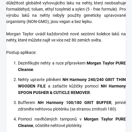
důležitost globálně vyhovujícího laku na nehty, který neobsahuje
formaldehyd, toluen, ethyl tosylmid a xylen (5 - free formule). Pro
výrobu laků na nehty nebyly použity geneticky upravované
organismy (NON-GMO), jsou vegan a bez lepku.
Morgan Taylor uvádí každoročně nové sezónní kolekce laků na
nehty, které můžete najít ve více než 80 zemích světa.
Postup aplikace:
Dezinfikujte nehty a ruce přípravkem
Morgan Taylor PURE
Cleanse
.
Nehty upravte pilníkem
NH Harmony 240/240 GRIT THIN
WOODEN FILE
a zatlačte kůžičky pomocí
NH Harmony
SPOON PUSHER & CUTICLE REMOVER
.
Bufferem
NH Harmony 100/180 GRIT BUFFER
, jemně
zdrsněte nehtovou ploténku (se stranou zrnitosti 180).
Pomocí navlhčených tamponů v
Morgan Taylor PURE
Cleanse
, očistěte nehtové ploténky.