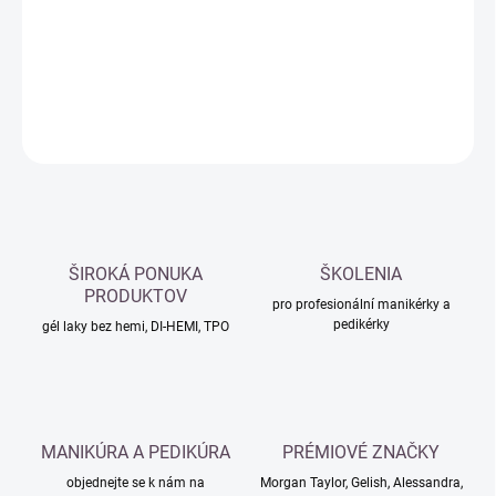
−
+
Přidat do košíku
DETAILNÍ INFORMACE
ZEPTAT SE
HLÍDAT
ŠIROKÁ PONUKA
ŠKOLENIA
PRODUKTOV
pro profesionální manikérky a
pedikérky
gél laky bez hemi, DI-HEMI, TPO
MANIKÚRA A PEDIKÚRA
PRÉMIOVÉ ZNAČKY
objednejte se k nám na
Morgan Taylor, Gelish, Alessandra,