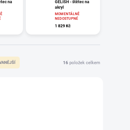
ětec na
GELISH - štětec na
akryl
Ě
MOMENTÁLNĚ
É
NEDOSTUPNÉ
1 829 Kč
16
položek celkem
VANĚJŠÍ
01384
01210