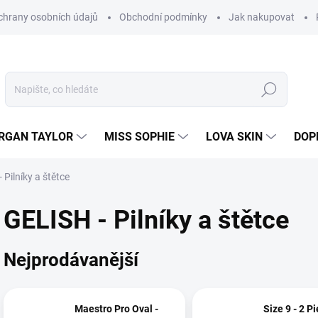
hrany osobních údajů
Obchodní podmínky
Jak nakupovat
Hledat
RGAN TAYLOR
MISS SOPHIE
LOVA SKIN
DOP
 Pilníky a štětce
GELISH - Pilníky a štětce
Nejprodávanější
Maestro Pro Oval -
Size 9 - 2 Pi