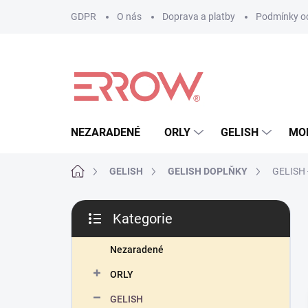
Přejít
GDPR
O nás
Doprava a platby
Podmínky oc
na
obsah
NEZARADENÉ
ORLY
GELISH
MO
Domů
GELISH
GELISH DOPLŇKY
GELISH -
P
Kategorie
o
Přeskočit
s
kategorie
t
Nezaradené
r
ORLY
a
n
GELISH