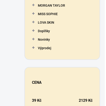
MORGAN TAYLOR
MISS SOPHIE
LOVA SKIN
Doplňky
Novinky
Výprodej
CENA
39
Kč
2129
Kč