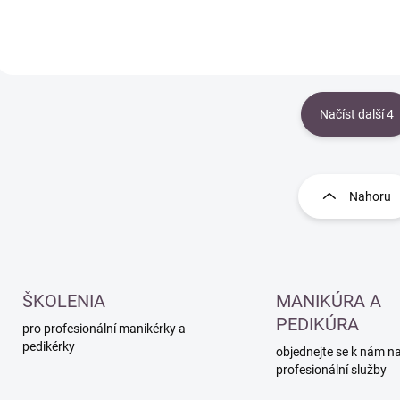
Načíst další 4
O
v
l
Nahoru
á
d
a
c
í
p
ŠKOLENIA
MANIKÚRA A
r
PEDIKÚRA
pro profesionální manikérky a
v
pedikérky
k
objednejte se k nám n
y
profesionální služby
v
ý