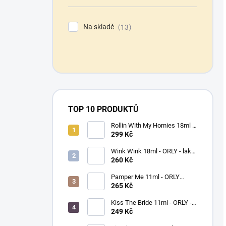
Na skladě
13
TOP 10 PRODUKTŮ
Rollin With My Homies 18ml -
ORLY - lak na nehty
299 Kč
Wink Wink 18ml - ORLY - lak
na nehty
260 Kč
Pamper Me 11ml - ORLY
BREATHABLE - ošetřující lak
265 Kč
na nehty
Kiss The Bride 11ml - ORLY -
lak na nehty
249 Kč