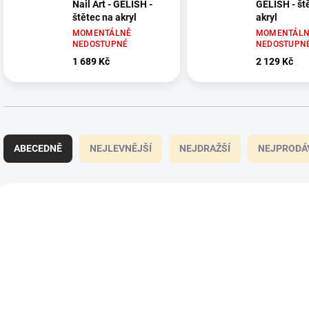
Nail Art - GELISH -
GELISH - št
štětec na akryl
akryl
MOMENTÁLNĚ
MOMENTÁLN
NEDOSTUPNÉ
NEDOSTUPN
1 689 Kč
2 129 Kč
Ř
a
ABECEDNĚ
NEJLEVNĚJŠÍ
NEJDRAŽŠÍ
NEJPRODÁ
z
e
n
V
í
ý
01383
p
p
r
i
o
s
d
p
u
r
k
o