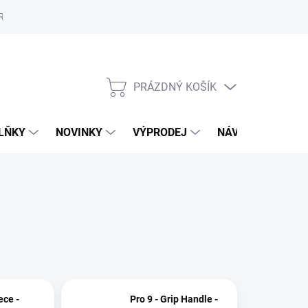
Reklamační řád
Školení
ORLY v Marionnaud a Rossmann
Vý
PRÁZDNÝ KOŠÍK
NÁKUPNÍ
KOŠÍK
LŇKY
NOVINKY
VÝPRODEJ
NÁVODY
MAL
ece -
Pro 9 - Grip Handle -