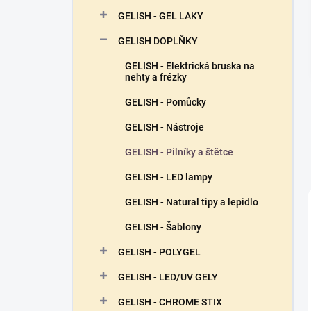
n
GELISH - GEL LAKY
í
p
GELISH DOPLŇKY
a
n
GELISH - Elektrická bruska na
nehty a frézky
e
l
GELISH - Pomůcky
GELISH - Nástroje
GELISH - Pilníky a štětce
GELISH - LED lampy
GELISH - Natural tipy a lepidlo
GELISH - Šablony
GELISH - POLYGEL
GELISH - LED/UV GELY
GELISH - CHROME STIX