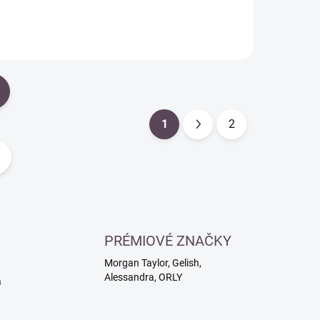
1
2
S
t
r
á
n
k
PRÉMIOVÉ ZNAČKY
o
Morgan Taylor, Gelish,
v
Alessandra, ORLY
a
á
n