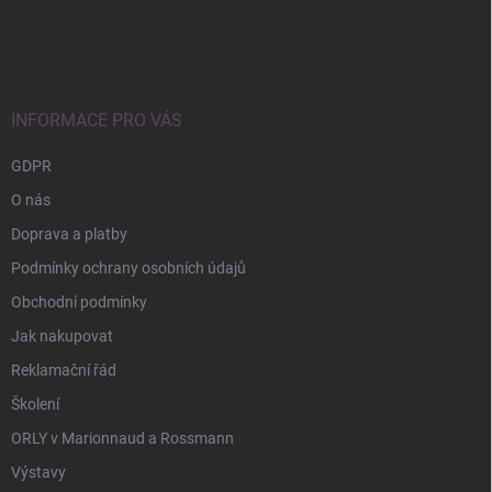
Z
á
p
a
t
í
INFORMACE PRO VÁS
GDPR
O nás
Doprava a platby
Podmínky ochrany osobních údajů
Obchodní podmínky
Jak nakupovat
Reklamační řád
Školení
ORLY v Marionnaud a Rossmann
Výstavy