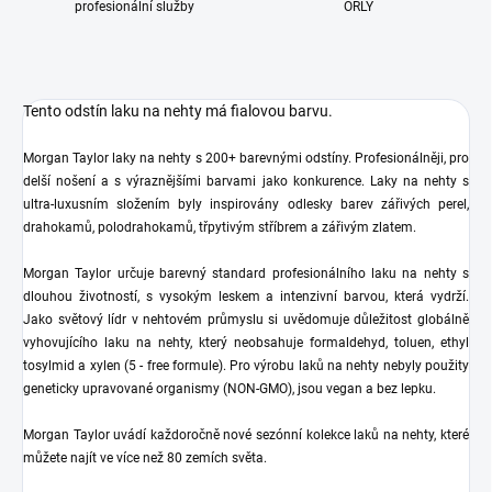
profesionální služby
ORLY
Tento odstín laku na nehty má fialovou barvu.
Morgan Taylor laky na nehty s 200+ barevnými odstíny. Profesionálněji, pro
delší nošení a s výraznějšími barvami jako konkurence. Laky na nehty s
ultra-luxusním složením byly inspirovány odlesky barev zářivých perel,
drahokamů, polodrahokamů, třpytivým stříbrem a zářivým zlatem.
Morgan Taylor určuje barevný standard profesionálního laku na nehty s
dlouhou životností, s vysokým leskem a intenzivní barvou, která vydrží.
Jako světový lídr v nehtovém průmyslu si uvědomuje důležitost globálně
vyhovujícího laku na nehty, který neobsahuje formaldehyd, toluen, ethyl
tosylmid a xylen (5 - free formule). Pro výrobu laků na nehty nebyly použity
geneticky upravované organismy (NON-GMO), jsou vegan a bez lepku.
Morgan Taylor uvádí každoročně nové sezónní kolekce laků na nehty, které
můžete najít ve více než 80 zemích světa.