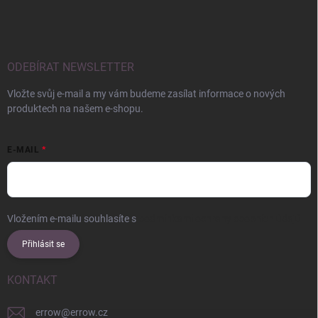
ODEBÍRAT NEWSLETTER
Vložte svůj e-mail a my vám budeme zasílat informace o nových
produktech na našem e-shopu.
E-MAIL
Vložením e-mailu souhlasíte s
podmínkami ochrany osobních údajů
Přihlásit se
KONTAKT
errow
@
errow.cz