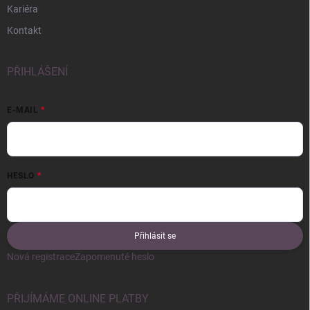
Kariéra
Kontakt
PŘIHLÁŠENÍ
E-MAIL
HESLO
Přihlásit se
Nová registrace
Zapomenuté heslo
PŘIJÍMÁME ONLINE PLATBY