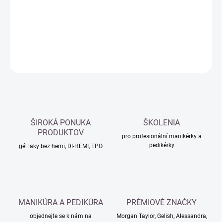
−
+
Přidat do košíku
DETAILNÍ INFORMACE
ZEPTAT SE
HLÍDAT
ŠIROKÁ PONUKA
ŠKOLENIA
PRODUKTOV
pro profesionální manikérky a
pedikérky
gél laky bez hemi, DI-HEMI, TPO
MANIKÚRA A PEDIKÚRA
PRÉMIOVÉ ZNAČKY
objednejte se k nám na
Morgan Taylor, Gelish, Alessandra,