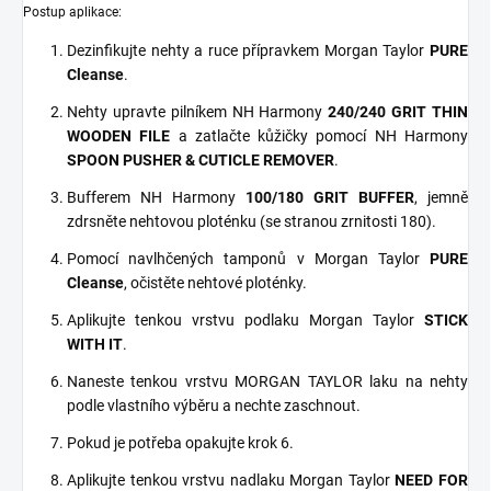
Postup aplikace:
Dezinfikujte nehty a ruce přípravkem Morgan Taylor
PURE
Cleanse
.
Nehty upravte pilníkem NH Harmony
240/240 GRIT THIN
WOODEN FILE
a zatlačte kůžičky pomocí NH Harmony
SPOON PUSHER & CUTICLE REMOVER
.
Bufferem NH Harmony
100/180 GRIT BUFFER
, jemně
zdrsněte nehtovou ploténku (se stranou zrnitosti 180).
Pomocí navlhčených tamponů v Morgan Taylor
PURE
Cleanse
, očistěte nehtové ploténky.
Aplikujte tenkou vrstvu podlaku Morgan Taylor
STICK
WITH IT
.
Naneste tenkou vrstvu MORGAN TAYLOR laku na nehty
podle vlastního výběru a nechte zaschnout.
Pokud je potřeba opakujte krok 6.
Aplikujte tenkou vrstvu nadlaku Morgan Taylor
NEED FOR