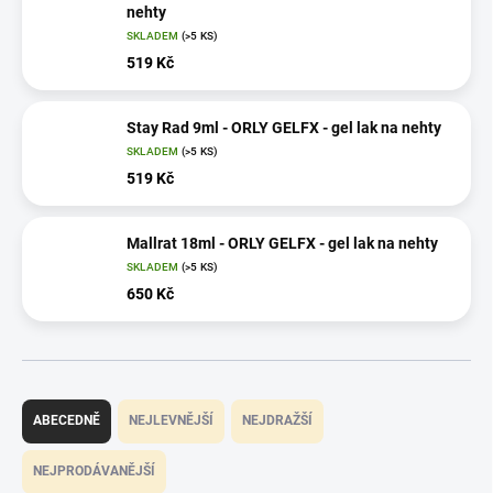
nehty
SKLADEM
(>5 KS)
519 Kč
Stay Rad 9ml - ORLY GELFX - gel lak na nehty
SKLADEM
(>5 KS)
519 Kč
Mallrat 18ml - ORLY GELFX - gel lak na nehty
SKLADEM
(>5 KS)
650 Kč
Ř
a
ABECEDNĚ
NEJLEVNĚJŠÍ
NEJDRAŽŠÍ
z
e
NEJPRODÁVANĚJŠÍ
n