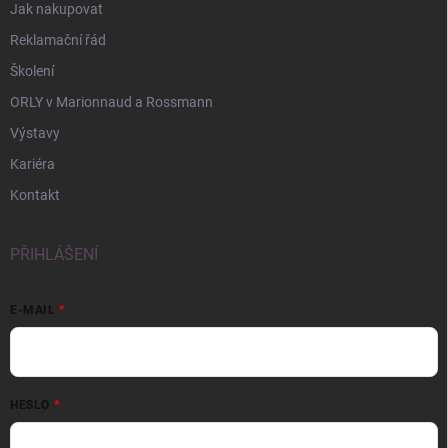
Jak nakupovat
Reklamační řád
Školení
ORLY v Marionnaud a Rossmann
Výstavy
Kariéra
Kontakt
PŘIHLÁŠENÍ
E-MAIL
HESLO