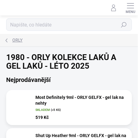
Přejít
na
obsah
Hledat
ORLY
1980 - ORLY KOLEKCE LAKŮ A
GEL LAKŮ - LÉTO 2025
Nejprodávanější
Most Definitely 9ml - ORLY GELFX - gel lak na
nehty
SKLADEM
(>5 KS)
519 Kč
Shut Up Heather 9ml - ORLY GELFX - gel lak na