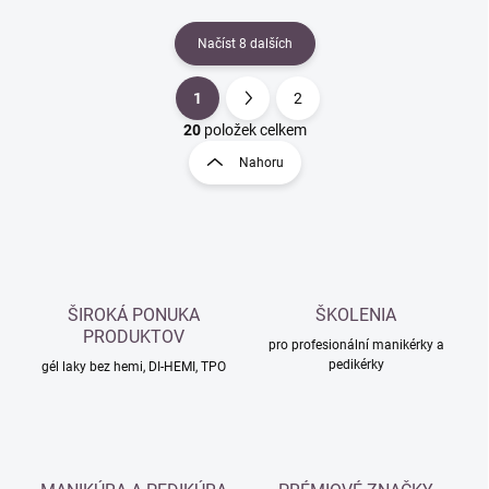
Načíst 8 dalších
1
2
O
S
v
t
20
položek celkem
l
r
Nahoru
á
á
d
n
a
k
c
o
í
p
v
r
á
v
ŠIROKÁ PONUKA
ŠKOLENIA
n
k
PRODUKTOV
í
pro profesionální manikérky a
y
pedikérky
gél laky bez hemi, DI-HEMI, TPO
v
ý
p
i
s
u