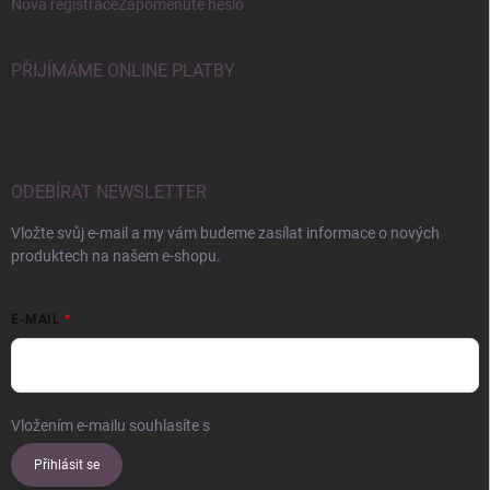
Nová registrace
Zapomenuté heslo
PŘIJÍMÁME ONLINE PLATBY
ODEBÍRAT NEWSLETTER
Vložte svůj e-mail a my vám budeme zasílat informace o nových
produktech na našem e-shopu.
E-MAIL
Vložením e-mailu souhlasíte s
podmínkami ochrany osobních údajů
Přihlásit se