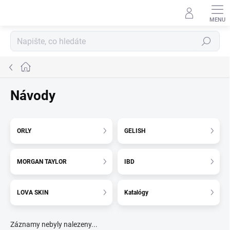
Přejít
na
obsah
Hledat
Domů
Návody
ORLY
GELISH
MORGAN TAYLOR
IBD
LOVA SKIN
Katalógy
Záznamy nebyly nalezeny...