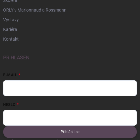
Školení
ORLY v Marionnaud a Rossmann
Výstavy
Kariéra
Kontakt
PŘIHLÁŠENÍ
E-MAIL
HESLO
Přihlásit se