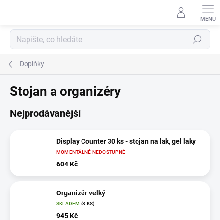
Přejít
na
obsah
Hledat
Doplňky
Stojan a organizéry
Nejprodávanější
Display Counter 30 ks - stojan na lak, gel laky
MOMENTÁLNĚ NEDOSTUPNÉ
604 Kč
Organizér velký
SKLADEM
(3 KS)
945 Kč