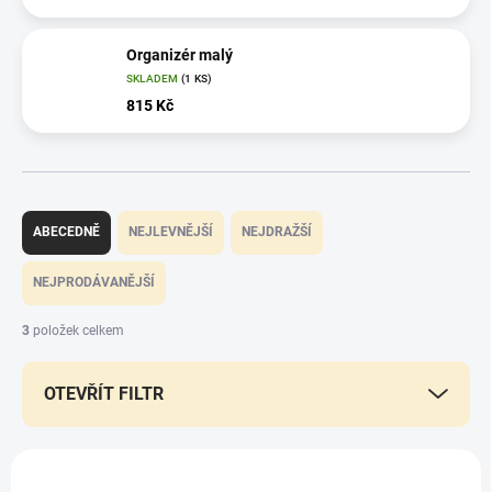
Organizér malý
SKLADEM
(1 KS)
815 Kč
Ř
a
ABECEDNĚ
NEJLEVNĚJŠÍ
NEJDRAŽŠÍ
z
e
NEJPRODÁVANĚJŠÍ
n
í
3
položek celkem
p
r
OTEVŘÍT FILTR
o
d
u
V
k
ý