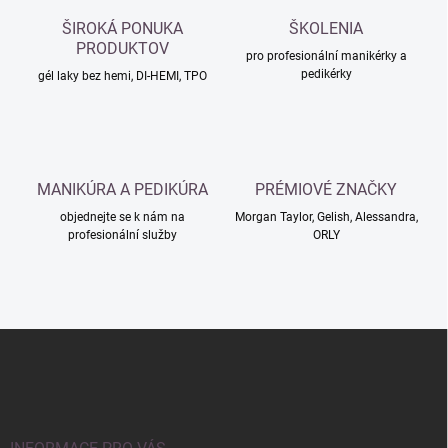
a
c
ŠIROKÁ PONUKA
ŠKOLENIA
í
PRODUKTOV
p
pro profesionální manikérky a
pedikérky
r
gél laky bez hemi, DI-HEMI, TPO
v
k
y
v
ý
MANIKÚRA A PEDIKÚRA
PRÉMIOVÉ ZNAČKY
p
i
objednejte se k nám na
Morgan Taylor, Gelish, Alessandra,
s
profesionální služby
ORLY
u
Z
á
p
a
t