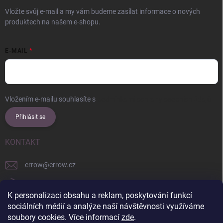
Vložte svůj e-mail a my vám budeme zasílat informace o nových
produktech na našem e-shopu.
E-MAIL
Vložením e-mailu souhlasíte s
podmínkami ochrany osobních údajů
Přihlásit se
KONTAKT
errow
@
errow.cz
+421 911 479 761
K personalizaci obsahu a reklam, poskytování funkcí
explore/locations/957228892/
sociálních médií a analýze naší návštěvnosti využíváme
soubory cookies. Více informací
zde
.