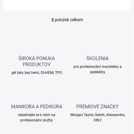
2
položek celkem
O
v
l
á
d
a
c
ŠIROKÁ PONUKA
ŠKOLENIA
í
PRODUKTOV
p
pro profesionální manikérky a
pedikérky
r
gél laky bez hemi, DI-HEMI, TPO
v
k
y
v
ý
MANIKÚRA A PEDIKÚRA
PRÉMIOVÉ ZNAČKY
p
i
objednejte se k nám na
Morgan Taylor, Gelish, Alessandra,
s
profesionální služby
ORLY
u