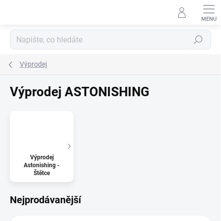
Přejít
na
obsah
Hledat
Výprodej
Výprodej ASTONISHING
Výprodej
Astonishing -
Štětce
Nejprodávanější