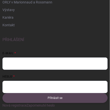
ORLY v Marionnaud a Rossmann
Výstavy
Kariéra
Kontakt
PŘIHLÁŠENÍ
E-MAIL
HESLO
Přihlásit se
Nová registrace
Zapomenuté heslo