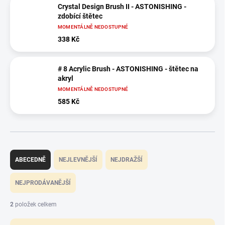
Crystal Design Brush II - ASTONISHING -
zdobící štětec
MOMENTÁLNĚ NEDOSTUPNÉ
338 Kč
# 8 Acrylic Brush - ASTONISHING - štětec na
akryl
MOMENTÁLNĚ NEDOSTUPNÉ
585 Kč
Ř
a
ABECEDNĚ
NEJLEVNĚJŠÍ
NEJDRAŽŠÍ
z
e
NEJPRODÁVANĚJŠÍ
n
í
2
položek celkem
p
r