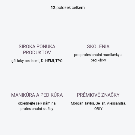
12
položek celkem
O
v
l
á
d
a
c
ŠIROKÁ PONUKA
ŠKOLENIA
í
PRODUKTOV
p
pro profesionální manikérky a
pedikérky
r
gél laky bez hemi, DI-HEMI, TPO
v
k
y
v
ý
MANIKÚRA A PEDIKÚRA
PRÉMIOVÉ ZNAČKY
p
i
objednejte se k nám na
Morgan Taylor, Gelish, Alessandra,
s
profesionální služby
ORLY
u