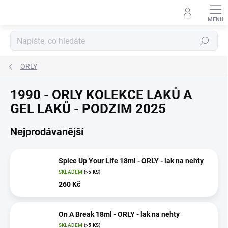
Přejít
na
obsah
Hledat
ORLY
1990 - ORLY KOLEKCE LAKŮ A
GEL LAKŮ - PODZIM 2025
Nejprodávanější
Spice Up Your Life 18ml - ORLY - lak na nehty
SKLADEM
(>5 KS)
260 Kč
On A Break 18ml - ORLY - lak na nehty
SKLADEM
(>5 KS)