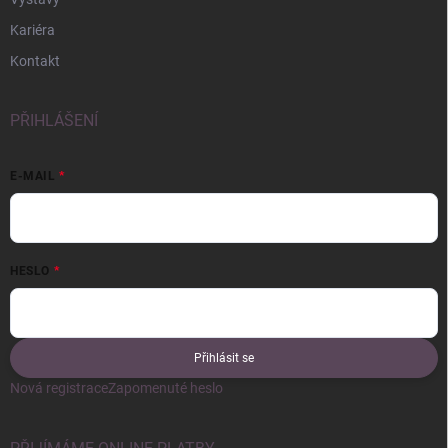
Kariéra
Kontakt
PŘIHLÁŠENÍ
E-MAIL
HESLO
Přihlásit se
Nová registrace
Zapomenuté heslo