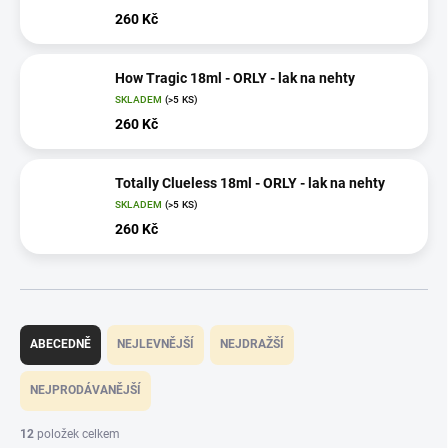
260 Kč
How Tragic 18ml - ORLY - lak na nehty
SKLADEM
(>5 KS)
260 Kč
Totally Clueless 18ml - ORLY - lak na nehty
SKLADEM
(>5 KS)
260 Kč
Ř
a
ABECEDNĚ
NEJLEVNĚJŠÍ
NEJDRAŽŠÍ
z
e
NEJPRODÁVANĚJŠÍ
n
í
12
položek celkem