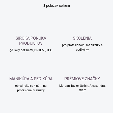
3
položek celkem
O
v
l
á
d
a
c
ŠIROKÁ PONUKA
ŠKOLENIA
í
PRODUKTOV
p
pro profesionální manikérky a
pedikérky
r
gél laky bez hemi, DI-HEMI, TPO
v
k
y
v
ý
MANIKÚRA A PEDIKÚRA
PRÉMIOVÉ ZNAČKY
p
i
objednejte se k nám na
Morgan Taylor, Gelish, Alessandra,
s
profesionální služby
ORLY
u