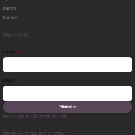
Kariéra
Kontakt
PŘIHLÁŠENÍ
E-MAIL
HESLO
Přihlásit se
Nová registrace
Zapomenuté heslo
PŘIJÍMÁME ONLINE PLATBY