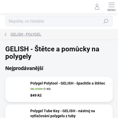
Přejít
na
obsah
Hledat
GELISH - POLYGEL
GELISH - Štětce a pomůcky na
polygely
Nejprodávanější
Polygel Polytool - GELISH - špachtle a štětec
SKLADEM
(1 KS)
849 Kč
Polygel Tube Key - GELISH - nástroj na
vytlačování polygelu z tuby