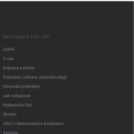
Z
á
p
a
t
í
INFORMACE PRO VÁS
GDPR
O nás
Doprava a platby
Podmínky ochrany osobních údajů
Obchodní podmínky
Jak nakupovat
Reklamační řád
Školení
ORLY v Marionnaud a Rossmann
Výstavy