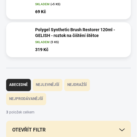
SKLADEM
(>5 KS)
69 Kč
Polygel Synthetic Brush Restorer 120ml -
GELISH - roztok na čištění štětce
SKLADEM
(5 KS)
319 Kč
Ř
a
ABECEDNĚ
NEJLEVNĚJŠÍ
NEJDRAŽŠÍ
z
e
NEJPRODÁVANĚJŠÍ
n
í
3
položek celkem
p
r
OTEVŘÍT FILTR
o