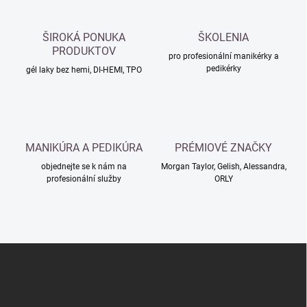
p
v
r
á
v
ŠIROKÁ PONUKA
ŠKOLENIA
n
k
PRODUKTOV
í
pro profesionální manikérky a
y
pedikérky
gél laky bez hemi, DI-HEMI, TPO
v
ý
p
i
s
u
MANIKÚRA A PEDIKÚRA
PRÉMIOVÉ ZNAČKY
objednejte se k nám na
Morgan Taylor, Gelish, Alessandra,
profesionální služby
ORLY
Z
á
p
a