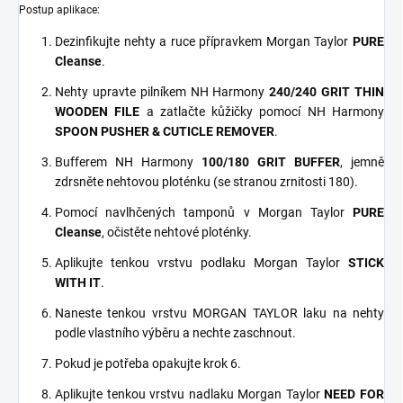
Postup aplikace:
Dezinfikujte nehty a ruce přípravkem Morgan Taylor
PURE
Cleanse
.
Nehty upravte pilníkem NH Harmony
240/240 GRIT THIN
WOODEN FILE
a zatlačte kůžičky pomocí NH Harmony
SPOON PUSHER & CUTICLE REMOVER
.
Bufferem NH Harmony
100/180 GRIT BUFFER
, jemně
zdrsněte nehtovou ploténku (se stranou zrnitosti 180).
Pomocí navlhčených tamponů v Morgan Taylor
PURE
Cleanse
, očistěte nehtové ploténky.
Aplikujte tenkou vrstvu podlaku Morgan Taylor
STICK
WITH IT
.
Naneste tenkou vrstvu MORGAN TAYLOR laku na nehty
podle vlastního výběru a nechte zaschnout.
Pokud je potřeba opakujte krok 6.
Aplikujte tenkou vrstvu nadlaku Morgan Taylor
NEED FOR