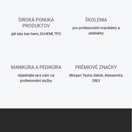
o
í
p
v
r
á
v
ŠIROKÁ PONUKA
ŠKOLENIA
n
k
PRODUKTOV
í
pro profesionální manikérky a
y
pedikérky
gél laky bez hemi, DI-HEMI, TPO
v
ý
p
i
s
u
MANIKÚRA A PEDIKÚRA
PRÉMIOVÉ ZNAČKY
objednejte se k nám na
Morgan Taylor, Gelish, Alessandra,
profesionální služby
ORLY
Z
á
p
a