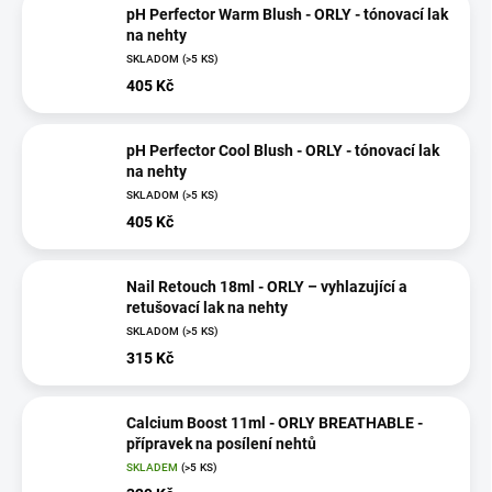
pH Perfector Warm Blush - ORLY - tónovací lak
na nehty
SKLADOM
(>5 KS)
405 Kč
pH Perfector Cool Blush - ORLY - tónovací lak
na nehty
SKLADOM
(>5 KS)
405 Kč
Nail Retouch 18ml - ORLY – vyhlazující a
retušovací lak na nehty
SKLADOM
(>5 KS)
315 Kč
Calcium Boost 11ml - ORLY BREATHABLE -
přípravek na posílení nehtů
SKLADEM
(>5 KS)