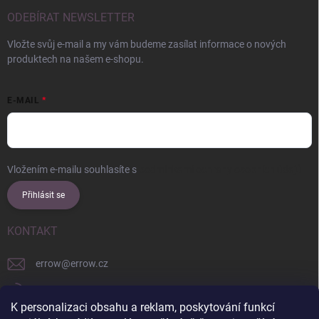
ODEBÍRAT NEWSLETTER
Vložte svůj e-mail a my vám budeme zasílat informace o nových
produktech na našem e-shopu.
E-MAIL
Vložením e-mailu souhlasíte s
podmínkami ochrany osobních údajů
Přihlásit se
KONTAKT
errow
@
errow.cz
+421 911 479 761
K personalizaci obsahu a reklam, poskytování funkcí