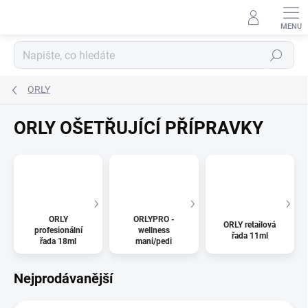
Přejít
na
obsah
Hledat
ORLY
ORLY OŠETŘUJÍCÍ PŘÍPRAVKY
ORLY
ORLYPRO -
ORLY retailová
profesionální
wellness
řada 11ml
řada 18ml
mani/pedi
Nejprodávanější