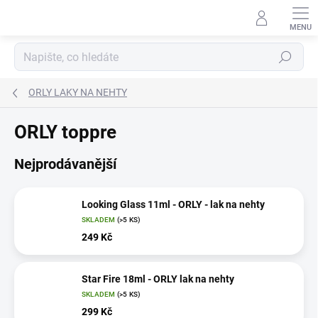
Přejít
na
obsah
Hledat
ORLY LAKY NA NEHTY
ORLY toppre
Nejprodávanější
Looking Glass 11ml - ORLY - lak na nehty
SKLADEM
(>5 KS)
249 Kč
Star Fire 18ml - ORLY lak na nehty
SKLADEM
(>5 KS)
299 Kč