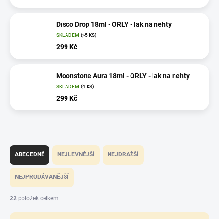
Disco Drop 18ml - ORLY - lak na nehty
SKLADEM
(>5 KS)
299 Kč
Moonstone Aura 18ml - ORLY - lak na nehty
SKLADEM
(4 KS)
299 Kč
Ř
a
ABECEDNĚ
NEJLEVNĚJŠÍ
NEJDRAŽŠÍ
z
e
NEJPRODÁVANĚJŠÍ
n
í
22
položek celkem
p
r