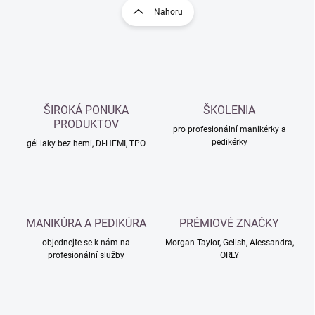
l
r
Nahoru
á
á
d
n
a
k
c
o
í
p
v
r
á
v
ŠIROKÁ PONUKA
ŠKOLENIA
n
k
PRODUKTOV
í
pro profesionální manikérky a
y
pedikérky
gél laky bez hemi, DI-HEMI, TPO
v
ý
p
i
s
u
MANIKÚRA A PEDIKÚRA
PRÉMIOVÉ ZNAČKY
objednejte se k nám na
Morgan Taylor, Gelish, Alessandra,
profesionální služby
ORLY