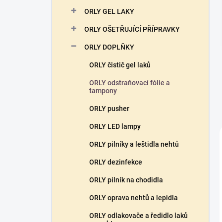
n
ORLY GEL LAKY
í
p
ORLY OŠETŘUJÍCÍ PŘÍPRAVKY
a
n
ORLY DOPLŇKY
e
ORLY čistič gel laků
l
ORLY odstraňovací fólie a
tampony
ORLY pusher
ORLY LED lampy
ORLY pilníky a leštidla nehtů
ORLY dezinfekce
ORLY pilník na chodidla
ORLY oprava nehtů a lepidla
ORLY odlakovače a ředidlo laků