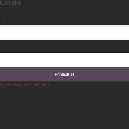
HLÁŠENÍ
L
Přihlásit se
egistrace
Zapomenuté heslo