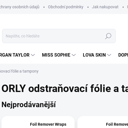
hrany osobních údajů
Obchodní podmínky
Jak nakupovat
Hledat
RGAN TAYLOR
MISS SOPHIE
LOVA SKIN
DOP
ovací fólie a tampony
ORLY odstraňovací fólie a 
Nejprodávanější
Foil Remover Wraps
Foil Remov