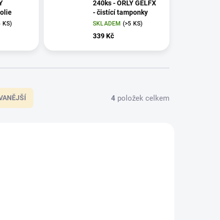
Y
240ks - ORLY GELFX
olie
- čistící tamponky
5 KS)
SKLADEM
(>5 KS)
339 Kč
4
položek celkem
VANĚJŠÍ
33120
33523