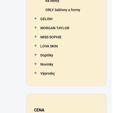
na nehty
ORLY šablony a formy
GELISH
MORGAN TAYLOR
MISS SOPHIE
LOVA SKIN
Doplňky
Novinky
Výprodej
CENA