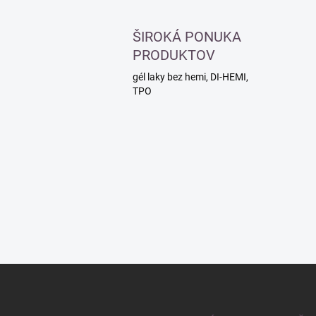
ŠIROKÁ PONUKA
PRODUKTOV
gél laky bez hemi, DI-HEMI,
TPO
Z
á
p