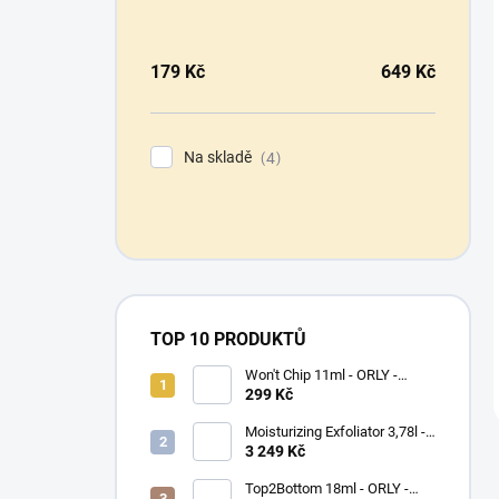
179
Kč
649
Kč
Na skladě
4
TOP 10 PRODUKTŮ
Won't Chip 11ml - ORLY -
vrchní vrstva proti olupování
299 Kč
barevného laku
Moisturizing Exfoliator 3,78l -
ORLYPRO - hydratační peeling
3 249 Kč
na ruce a chodidla
Top2Bottom 18ml - ORLY -