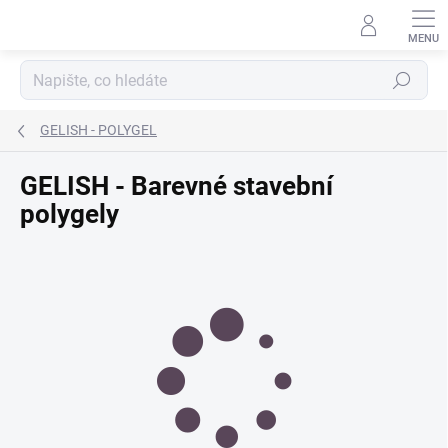
Přejít
na
obsah
Hledat
GELISH - POLYGEL
GELISH - Barevné stavební
polygely