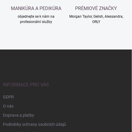
MANIKÚRA A PEDIKÚRA
PRÉMIOVÉ ZNAČKY
objednejte se k nám na
Morgan Taylor, Gelish, Alessandra,
profesionální služby
ORLY
Z
á
p
a
t
í
INFORMACE PRO VÁS
GDPR
O nás
Doprava a platby
Podmínky ochrany osobních údajů