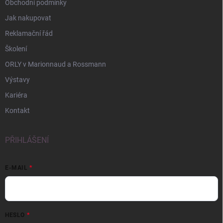
Obchodní podmínky
Jak nakupovat
Reklamační řád
Školení
ORLY v Marionnaud a Rossmann
Výstavy
Kariéra
Kontakt
PŘIHLÁŠENÍ
E-MAIL
HESLO