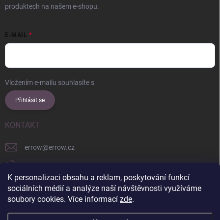
produktech na našem e-shopu.
E-MAIL
Vložením e-mailu souhlasíte s
podmínkami ochrany osobních údajů
Přihlásit se
KONTAKT
errow
@
errow.cz
+421 911 479 761
K personalizaci obsahu a reklam, poskytování funkcí
explore/locations/957228892/
sociálních médií a analýze naší návštěvnosti využíváme
soubory cookies. Více informací
zde
.