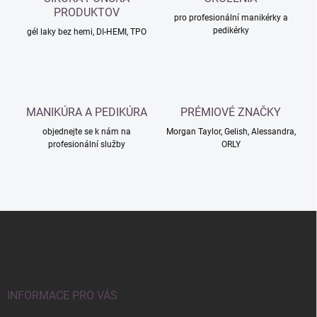
PRODUKTOV
pro profesionální manikérky a
pedikérky
gél laky bez hemi, DI-HEMI, TPO
MANIKÚRA A PEDIKÚRA
PRÉMIOVÉ ZNAČKY
objednejte se k nám na
Morgan Taylor, Gelish, Alessandra,
profesionální služby
ORLY
Z
á
p
a
t
í
INFORMACE PRO VÁS