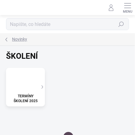
Přejít
na
obsah
Hledat
Novinky
ŠKOLENÍ
TERMÍNY
ŠKOLENÍ 2025