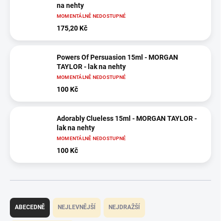
na nehty
MOMENTÁLNĚ NEDOSTUPNÉ
175,20 Kč
Powers Of Persuasion 15ml - MORGAN
TAYLOR - lak na nehty
MOMENTÁLNĚ NEDOSTUPNÉ
100 Kč
Adorably Clueless 15ml - MORGAN TAYLOR -
lak na nehty
MOMENTÁLNĚ NEDOSTUPNÉ
100 Kč
Ř
a
ABECEDNĚ
NEJLEVNĚJŠÍ
NEJDRAŽŠÍ
z