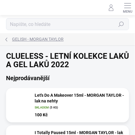
Přejít
na
obsah
Hledat
GELISH - MORGAN TAYLOR
CLUELESS - LETNÍ KOLEKCE LAKŮ
A GEL LAKŮ 2022
Nejprodávanější
Let's Do A Makeover 15ml - MORGAN TAYLOR -
lak na nehty
SKLADEM
(5 KS)
100 Kč
I Totally Paused 15ml - MORGAN TAYLOR - lak