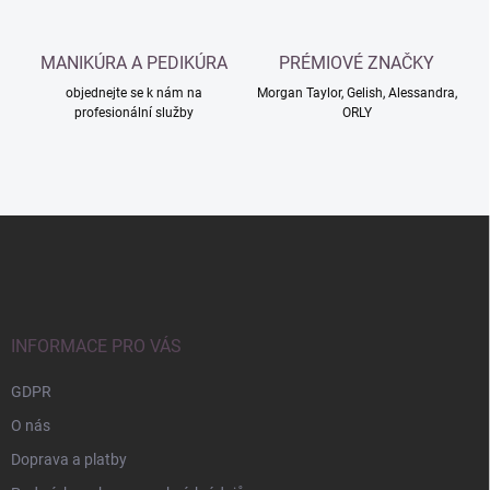
i
s
u
MANIKÚRA A PEDIKÚRA
PRÉMIOVÉ ZNAČKY
objednejte se k nám na
Morgan Taylor, Gelish, Alessandra,
profesionální služby
ORLY
Z
á
p
a
t
í
INFORMACE PRO VÁS
GDPR
O nás
Doprava a platby