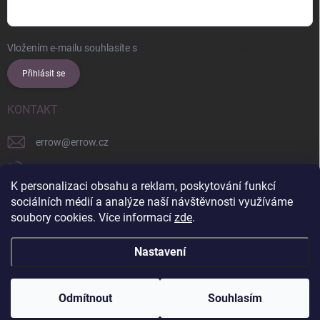
Vložením e-mailu souhlasíte s
podmínkami ochrany osobních údajů
Přihlásit se
KONTAKT
errow
@
errow.cz
+421 911 479 761
K personalizaci obsahu a reklam, poskytování funkcí
explore/locations/957228892/
sociálních médií a analýze naší návštěvnosti využíváme
soubory cookies. Více informací
zde
.
Nastavení
Copyright 2026
ERROW
. Všechna práva vyhrazena.
Upravit nastavení
cookies
Odmítnout
Souhlasím
Vytvořil Shoptet