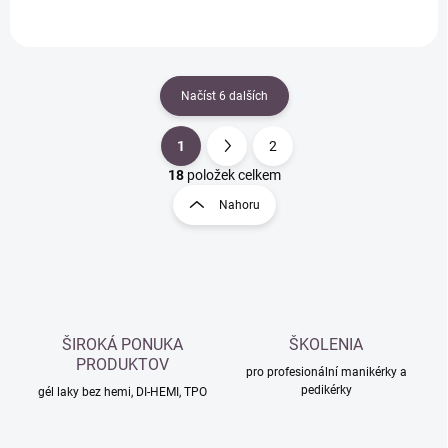
Načíst 6 dalších
1
2
O
S
v
t
18
položek celkem
l
r
Nahoru
á
á
d
n
a
k
c
o
í
p
v
r
á
v
ŠIROKÁ PONUKA
ŠKOLENIA
n
k
PRODUKTOV
í
pro profesionální manikérky a
y
pedikérky
gél laky bez hemi, DI-HEMI, TPO
v
ý
p