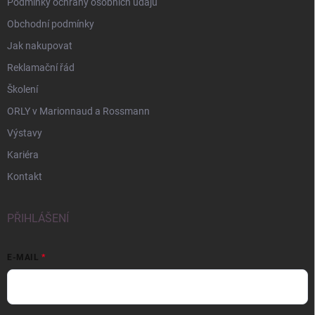
Podmínky ochrany osobních údajů
Obchodní podmínky
Jak nakupovat
Reklamační řád
Školení
ORLY v Marionnaud a Rossmann
Výstavy
Kariéra
Kontakt
PŘIHLÁŠENÍ
E-MAIL