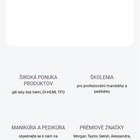
−
+
Přidat do košíku
DETAILNÍ INFORMACE
ZEPTAT SE
HLÍDAT
ŠIROKÁ PONUKA
ŠKOLENIA
PRODUKTOV
pro profesionální manikérky a
pedikérky
gél laky bez hemi, DI-HEMI, TPO
MANIKÚRA A PEDIKÚRA
PRÉMIOVÉ ZNAČKY
objednejte se k nám na
Morgan Taylor, Gelish, Alessandra,