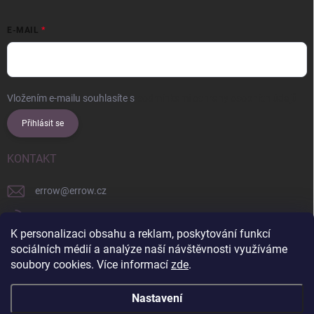
E-MAIL
Vložením e-mailu souhlasíte s
podmínkami ochrany osobních údajů
Přihlásit se
KONTAKT
errow
@
errow.cz
+421 911 479 761
K personalizaci obsahu a reklam, poskytování funkcí
explore/locations/957228892/
sociálních médií a analýze naší návštěvnosti využíváme
soubory cookies. Více informací
zde
.
Nastavení