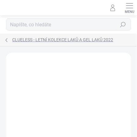
Přejít
na
obsah
Hledat
CLUELESS - LETNÍ KOLEKCE LAKŮ A GEL LAKŮ 2022
Neohodnoceno
Podrobnosti hodnocení