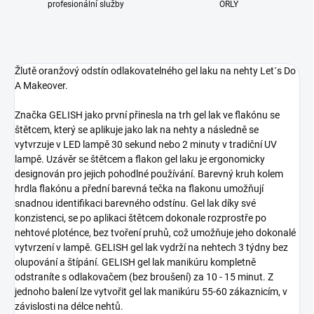
profesionální služby
ORLY
Žlutě oranžový odstín odlakovatelného gel laku na nehty Let´s Do
A Makeover.
Značka GELISH jako první přinesla na trh gel lak ve flakónu se
štětcem, který se aplikuje jako lak na nehty a následně se
vytvrzuje v LED lampě 30 sekund nebo 2 minuty v tradiční UV
lampě. Uzávěr se štětcem a flakon gel laku je ergonomicky
designován pro jejich pohodlné používání. Barevný kruh kolem
hrdla flakónu a přední barevná tečka na flakonu umožňují
snadnou identifikaci barevného odstínu. Gel lak díky své
konzistenci, se po aplikaci štětcem dokonale rozprostře po
nehtové ploténce, bez tvoření pruhů, což umožňuje jeho dokonalé
vytvrzení v lampě. GELISH gel lak vydrží na nehtech 3 týdny bez
olupování a štípání. GELISH gel lak manikúru kompletně
odstraníte s odlakovačem (bez broušení) za 10 - 15 minut. Z
jednoho balení lze vytvořit gel lak manikúru 55-60 zákaznicím, v
závislosti na délce nehtů.