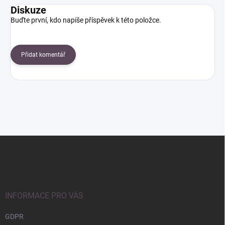
Diskuze
Buďte první, kdo napíše příspěvek k této položce.
Přidat komentář
Z
á
p
a
t
í
INFORMACE PRO VÁS
GDPR