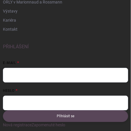
ORLY v Marionnaud a Rossmann
Výstavy
Kariéra
Kontakt
PŘIHLÁŠENÍ
E-MAIL
HESLO
Přihlásit se
Nová registrace
Zapomenuté heslo