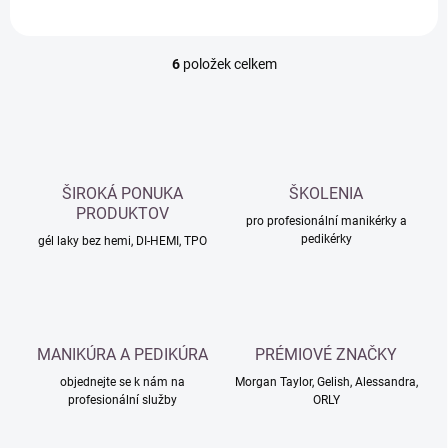
6
položek celkem
O
v
l
á
d
a
c
ŠIROKÁ PONUKA
ŠKOLENIA
í
PRODUKTOV
p
pro profesionální manikérky a
pedikérky
r
gél laky bez hemi, DI-HEMI, TPO
v
k
y
v
ý
MANIKÚRA A PEDIKÚRA
PRÉMIOVÉ ZNAČKY
p
i
objednejte se k nám na
Morgan Taylor, Gelish, Alessandra,
s
profesionální služby
ORLY
u