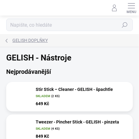
Přejít
na
obsah
Hledat
GELISH DOPLŇKY
GELISH - Nástroje
Nejprodávanější
Stir Stick – Cleaner - GELISH - špachtle
SKLADEM
(2 KS)
649 Kč
Tweezer - Pincher Stick - GELISH - pinzeta
SKLADEM
(4 KS)
849 Kč