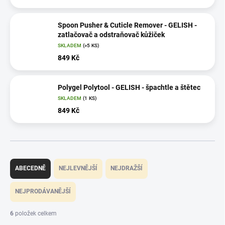
Spoon Pusher & Cuticle Remover - GELISH -
zatlačovač a odstraňovač kůžiček
SKLADEM
(>5 KS)
849 Kč
Polygel Polytool - GELISH - špachtle a štětec
SKLADEM
(1 KS)
849 Kč
Ř
a
ABECEDNĚ
NEJLEVNĚJŠÍ
NEJDRAŽŠÍ
z
e
NEJPRODÁVANĚJŠÍ
n
í
6
položek celkem
p