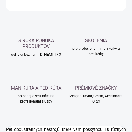
ZEPTAT SE
HLÍDAT
ŠIROKÁ PONUKA
ŠKOLENIA
PRODUKTOV
pro profesionální manikérky a
pedikérky
gél laky bez hemi, DI-HEMI, TPO
MANIKÚRA A PEDIKÚRA
PRÉMIOVÉ ZNAČKY
objednejte se k nám na
Morgan Taylor, Gelish, Alessandra,
profesionální služby
ORLY
Pět oboustranných nástrojů, které vám poskytnou 10 různých