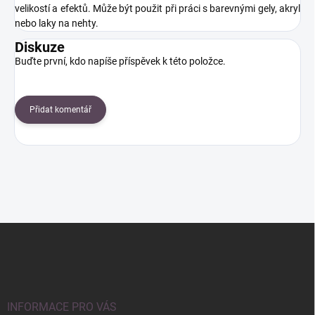
velikostí a efektů. Může být použit při práci s barevnými gely, akryl
nebo laky na nehty.
Diskuze
Buďte první, kdo napíše příspěvek k této položce.
Přidat komentář
Z
á
p
a
t
í
INFORMACE PRO VÁS