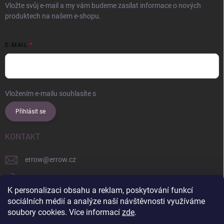
Vložte svůj e-mail a my vám budeme zasílat informace o nových
produktech na našem e-shopu.
E-MAIL
Vložením e-mailu souhlasíte s
podmínkami ochrany osobních údajů
Přihlásit se
KONTAKT
errow
@
errow.cz
+421 911 479 761
K personalizaci obsahu a reklam, poskytování funkcí
explore/locations/957228892/
sociálních médií a analýze naší návštěvnosti využíváme
soubory cookies. Více informací
zde
.