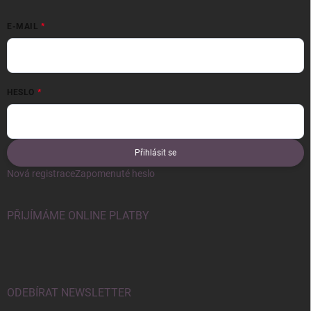
E-MAIL
HESLO
Přihlásit se
Nová registrace
Zapomenuté heslo
PŘIJÍMÁME ONLINE PLATBY
ODEBÍRAT NEWSLETTER