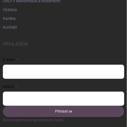
ORLY v Marionnaud a Rossmann
Výstavy
Kariéra
Kontakt
PŘIHLÁŠENÍ
E-MAIL
HESLO
Přihlásit se
Nová registrace
Zapomenuté heslo