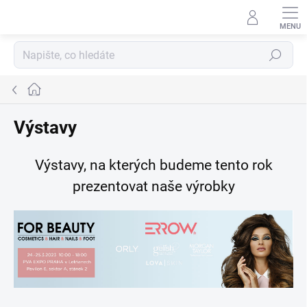
Přejít
na
obsah
Hledat
Domů
Výstavy
Výstavy, na kterých budeme tento rok
prezentovat naše výrobky