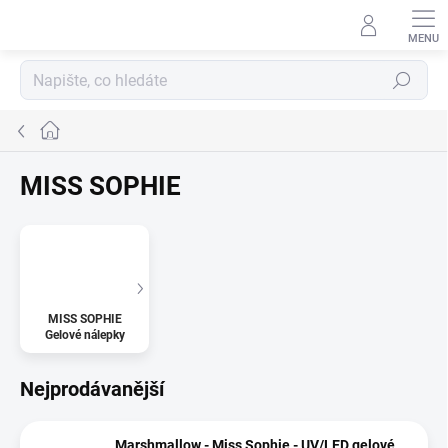
Přejít
na
obsah
Hledat
Domů
MISS SOPHIE
MISS SOPHIE
Gelové nálepky
Nejprodávanější
Marshmallow - Miss Sophie - UV/LED gelové