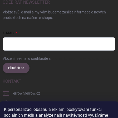
ODEBÍRAT NEWSLETTER
Vložte svůj e-mail a my vám budeme zasílat informace o nových
produktech na našem e-shopu.
E-MAIL
Vložením e-mailu souhlasíte s
podmínkami ochrany osobních údajů
Přihlásit se
KONTAKT
errow
@
errow.cz
+421 911 479 761
K personalizaci obsahu a reklam, poskytování funkcí
explore/locations/957228892/
sociálních médií a analýze naší návštěvnosti využíváme