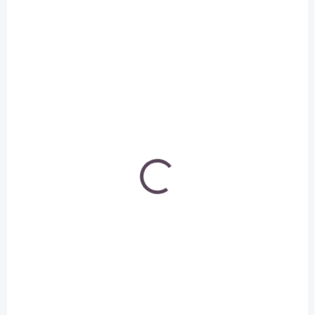
(>5 KS)
(>5 KS)
Coral Crush - Miss
Ever Nude - Miss
Sophie - UV/LED
Sophie - UV/LED
gelové nálepky 20ks
gelové nálepky 20ks
419 Kč
419 Kč
Do košíku
Do košíku
SKLADEM
SKLADEM
(3 KS)
(>5 KS)