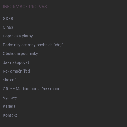
t
í
INFORMACE PRO VÁS
GDPR
O nás
Doprava a platby
Podmínky ochrany osobních údajů
Obchodní podmínky
Jak nakupovat
Reklamační řád
Školení
ORLY v Marionnaud a Rossmann
Výstavy
Kariéra
Kontakt