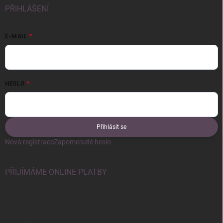
PŘIHLÁŠENÍ
E-MAIL
HESLO
Přihlásit se
Nová registrace
Zapomenuté heslo
PŘIJÍMÁME ONLINE PLATBY