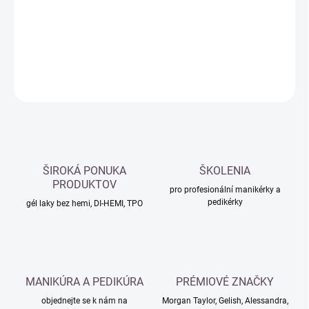
−
+
Přidat do košíku
DETAILNÍ INFORMACE
ZEPTAT SE
HLÍDAT
ŠIROKÁ PONUKA
ŠKOLENIA
PRODUKTOV
pro profesionální manikérky a
pedikérky
gél laky bez hemi, DI-HEMI, TPO
MANIKÚRA A PEDIKÚRA
PRÉMIOVÉ ZNAČKY
objednejte se k nám na
Morgan Taylor, Gelish, Alessandra,