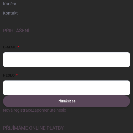
Kariéra
Kontakt
PŘIHLÁŠENÍ
E-MAIL
HESLO
Přihlásit se
Nová registrace
Zapomenuté heslo
PŘIJÍMÁME ONLINE PLATBY