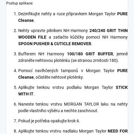
Postup aplikace:
Dezinfikujte nehty a ruce přípravkem Morgan Taylor
PURE
Cleanse
.
Nehty upravte pilníkem NH Harmony
240/240 GRIT THIN
WOODEN FILE
a zatlačte kůžičky pomocí NH Harmony
SPOON PUSHER & CUTICLE REMOVER
.
Bufferem NH Harmony
100/180 GRIT BUFFER
, jemně
zdrsněte nehtovou ploténku (se stranou zrnitosti 180).
Pomocí navlhčených tamponů v Morgan Taylor
PURE
Cleanse
, očistěte nehtové ploténky.
Aplikujte tenkou vrstvu podlaku Morgan Taylor
STICK
WITH IT
.
Naneste tenkou vrstvu MORGAN TAYLOR laku na nehty
podle vlastního výběru a nechte zaschnout.
Pokud je potřeba opakujte krok 6.
Aplikujte tenkou vrstvu nadlaku Morgan Taylor
NEED FOR