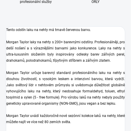
profesionální služby
ORLY
Tento odstín laku na nehty má tmavě červenou
barvu.
Morgan Taylor laky na nehty s 200+ barevnými odstíny. Profesionálněji, pro
delší nošení a s výraznějšími barvami jako konkurence. Laky na nehty s
ultra-luxusním složením byly inspirovány odlesky barev zářivých perel,
drahokamů, polodrahokamů, třpytivým stříbrem a zářivým zlatem.
Morgan Taylor určuje barevný standard profesionálního laku na nehty s
dlouhou životností, s vysokým leskem a intenzivní barvou, která vydrží.
Jako světový lídr v nehtovém průmyslu si uvědomuje důležitost globálně
vyhovujícího laku na nehty, který neobsahuje formaldehyd, toluen, ethyl
tosylmid a xylen (5 - free formule). Pro výrobu laků na nehty nebyly použity
geneticky upravované organismy (NON-GMO), jsou vegan a bez lepku.
Morgan Taylor uvádí každoročně nové sezónní kolekce laků na nehty, které
můžete najít ve více než 80 zemích světa.