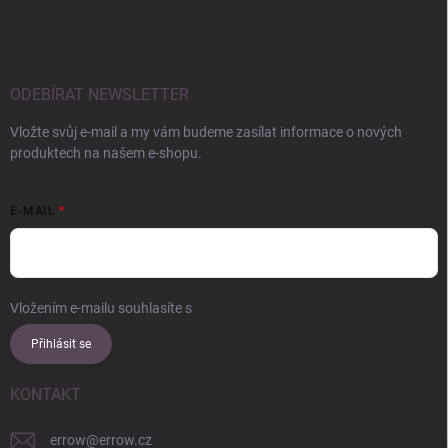
ODEBÍRAT NEWSLETTER
Vložte svůj e-mail a my vám budeme zasílat informace o nových
produktech na našem e-shopu.
E-MAIL
Vložením e-mailu souhlasíte s
podmínkami ochrany osobních údajů
Přihlásit se
KONTAKT
errow
@
errow.cz