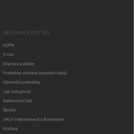
Z
á
p
a
t
í
INFORMACE PRO VÁS
GDPR
O nás
Doprava a platby
Podmínky ochrany osobních údajů
Obchodní podmínky
Jak nakupovat
Reklamační řád
Školení
ORLY v Marionnaud a Rossmann
Výstavy