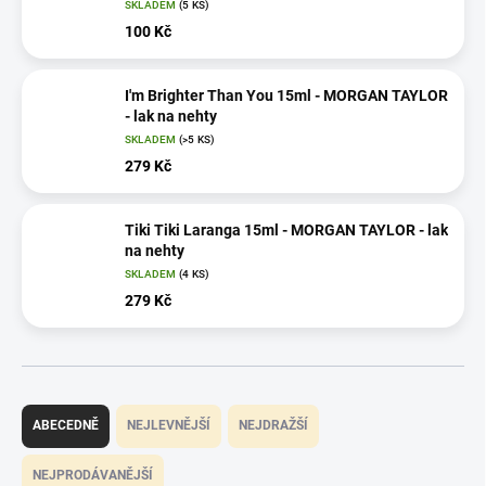
SKLADEM
(5 KS)
100 Kč
I'm Brighter Than You 15ml - MORGAN TAYLOR
- lak na nehty
SKLADEM
(>5 KS)
279 Kč
Tiki Tiki Laranga 15ml - MORGAN TAYLOR - lak
na nehty
SKLADEM
(4 KS)
279 Kč
Ř
a
ABECEDNĚ
NEJLEVNĚJŠÍ
NEJDRAŽŠÍ
z
e
NEJPRODÁVANĚJŠÍ