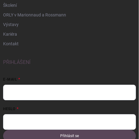
Školení
ORLY v Marionnaud a Rossmann
Výstavy
Kariéra
Kontakt
PŘIHLÁŠENÍ
E-MAIL
HESLO
Přihlásit se