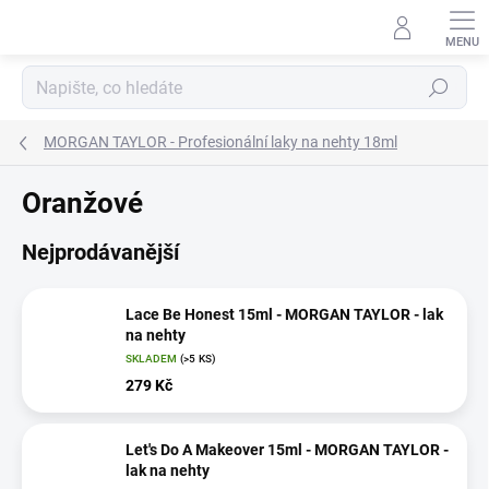
Přejít
na
obsah
Hledat
MORGAN TAYLOR - Profesionální laky na nehty 18ml
Oranžové
Nejprodávanější
Lace Be Honest 15ml - MORGAN TAYLOR - lak
na nehty
SKLADEM
(>5 KS)
279 Kč
Let's Do A Makeover 15ml - MORGAN TAYLOR -
lak na nehty