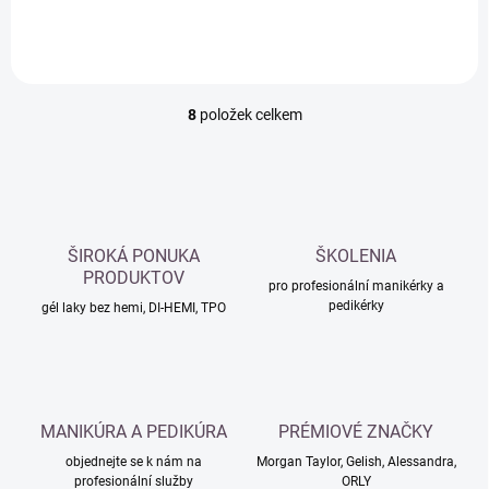
8
položek celkem
O
v
l
á
d
a
c
ŠIROKÁ PONUKA
ŠKOLENIA
í
PRODUKTOV
p
pro profesionální manikérky a
pedikérky
r
gél laky bez hemi, DI-HEMI, TPO
v
k
y
v
ý
MANIKÚRA A PEDIKÚRA
PRÉMIOVÉ ZNAČKY
p
i
objednejte se k nám na
Morgan Taylor, Gelish, Alessandra,
s
profesionální služby
ORLY