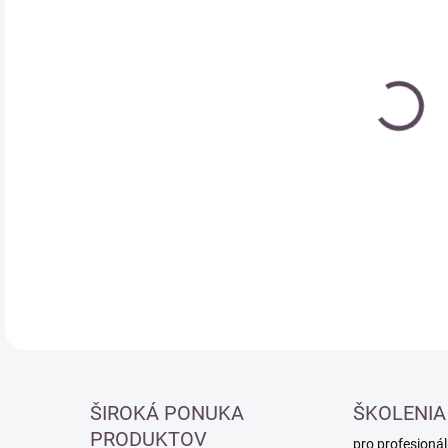
Měr
SK
cena
DETA
ŠIROKÁ PONUKA
ŠKOLENIA
PRODUKTOV
pro profesionál