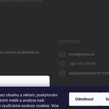
egistrace
Zapomenuté heslo
KONTAKT
ce o nových produktech na
errow
@
errow.cz
+421 911 479 761
explore/locations/95722
zaci obsahu a reklam, poskytování
sobních údajů
Odmítnout
S
lních médií a analýze naší
i využíváme soubory cookies. Více