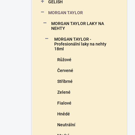
n
GELISH
n
MORGAN TAYLOR
í
p
MORGAN TAYLOR LAKY NA
a
NEHTY
n
MORGAN TAYLOR -
e
Profesionální laky na nehty
l
18ml
Růžové
Červené
Stříbrné
Zelené
Fialové
Hnědé
Neutrální