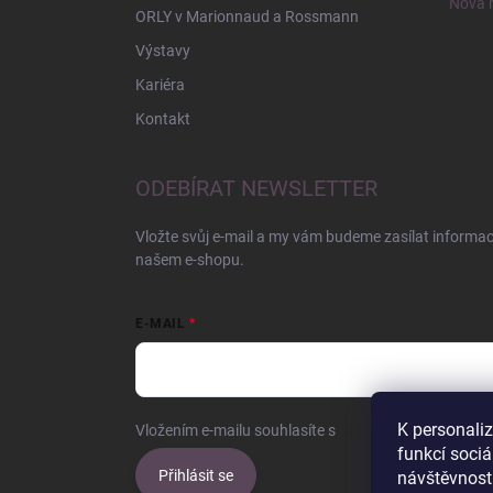
Nová r
ORLY v Marionnaud a Rossmann
Výstavy
Kariéra
Kontakt
ODEBÍRAT NEWSLETTER
Vložte svůj e-mail a my vám budeme zasílat informa
našem e-shopu.
E-MAIL
K personali
Vložením e-mailu souhlasíte s
podmínkami ochrany o
funkcí sociá
Přihlásit se
návštěvnost