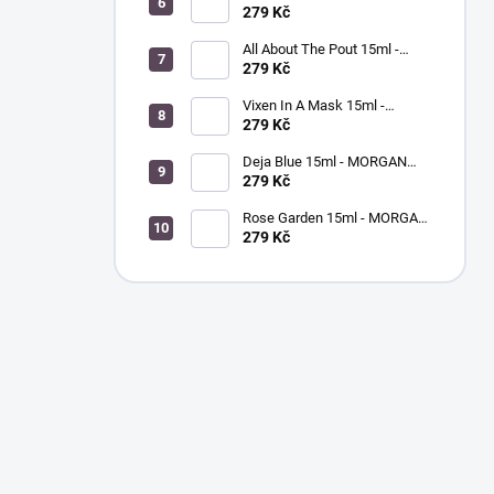
TAYLOR - lak na nehty
279 Kč
All About The Pout 15ml -
MORGAN TAYLOR - lak na
279 Kč
nehty
Vixen In A Mask 15ml -
MORGAN TAYLOR - lak na
279 Kč
nehty
Deja Blue 15ml - MORGAN
TAYLOR - lak na nehty
279 Kč
Rose Garden 15ml - MORGAN
TAYLOR - lak na nehty
279 Kč