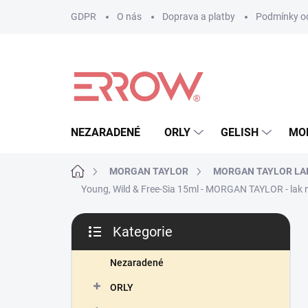
Přejít
GDPR
O nás
Doprava a platby
Podmínky oc
na
obsah
NEZARADENÉ
ORLY
GELISH
MO
Domů
MORGAN TAYLOR
MORGAN TAYLOR LA
Young, Wild & Free-Sia 15ml - MORGAN TAYLOR - lak 
P
Kategorie
o
Přeskočit
s
kategorie
t
Nezaradené
r
ORLY
a