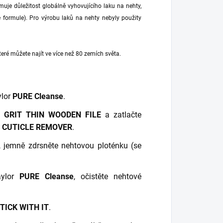
muje důležitost globálně vyhovujícího laku na nehty,
ee formule). Pro výrobu laků na nehty nebyly použity
eré můžete najít ve více než 80 zemích světa.
ylor
PURE Cleanse
.
0 GRIT THIN WOODEN FILE
a zatlačte
 CUTICLE REMOVER
.
, jemně zdrsněte nehtovou ploténku (se
aylor
PURE Cleanse
, očistěte nehtové
TICK WITH IT
.