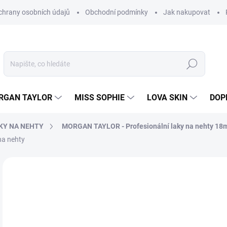
hrany osobních údajů
Obchodní podmínky
Jak nakupovat
Hledat
RGAN TAYLOR
MISS SOPHIE
LOVA SKIN
DOP
KY NA NEHTY
MORGAN TAYLOR - Profesionální laky na nehty 18
na nehty
Neohodnoceno
Podrobnosti hodnocení
2
230