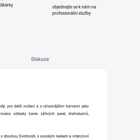
dikérky
objednejte se k nám na
profesionální služby
Diskuze
ji, pro delší nošení a s výraznějšími barvami jako
rovány odlesky barev zářivých perel, drahokamů,
s dlouhou životností, s vysokým leskem a intenzivní