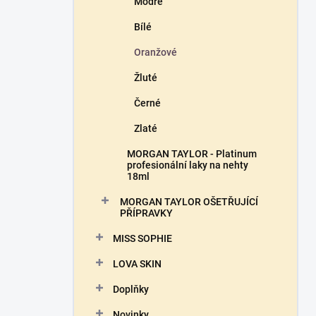
Modré
Bílé
Oranžové
Žluté
Černé
Zlaté
MORGAN TAYLOR - Platinum
profesionální laky na nehty
18ml
MORGAN TAYLOR OŠETŘUJÍCÍ
PŘÍPRAVKY
MISS SOPHIE
LOVA SKIN
Doplňky
Novinky