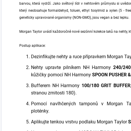
barvou, která vydrží. Jako světový lídr v nehtovém průmyslu si uvědo
který neobsahuje formaldehyd, toluen, ethyl tosylmid a xylen (5 - fr
geneticky upravované organismy (NON-GMO), jsou vegan a bez lepku.
Morgan Taylor uvádí každoročně nové sezónní kolekce laků na nehty, kt
Postup aplikace:
Dezinfikujte nehty a ruce přípravkem Morgan Ta
Nehty upravte pilníkem NH Harmony
240/24
kůžičky pomocí NH Harmony
SPOON PUSHER &
Bufferem NH Harmony
100/180 GRIT BUFFER
stranou zrnitosti 180).
Pomocí navlhčených tamponů v Morgan T
ploténky.
Aplikujte tenkou vrstvu podlaku Morgan Taylor
S