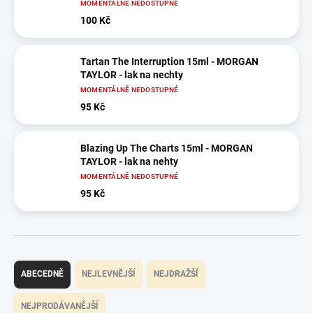
MOMENTÁLNĚ NEDOSTUPNÉ
100 Kč
Tartan The Interruption 15ml - MORGAN
TAYLOR - lak na nechty
MOMENTÁLNĚ NEDOSTUPNÉ
95 Kč
Blazing Up The Charts 15ml - MORGAN
TAYLOR - lak na nehty
MOMENTÁLNĚ NEDOSTUPNÉ
95 Kč
Ř
a
ABECEDNĚ
NEJLEVNĚJŠÍ
NEJDRAŽŠÍ
z
e
NEJPRODÁVANĚJŠÍ