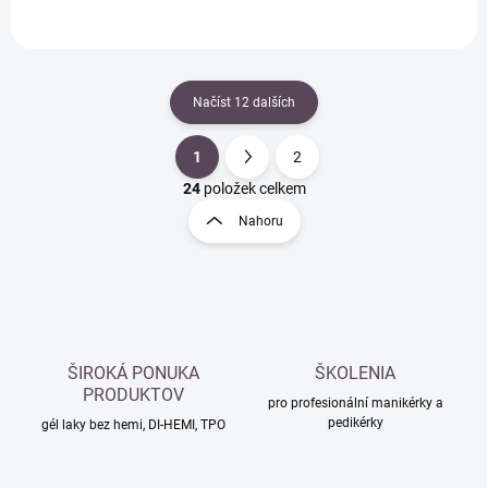
Načíst 12 dalších
1
2
O
S
v
t
24
položek celkem
l
r
Nahoru
á
á
d
n
a
k
c
o
í
p
v
r
á
v
ŠIROKÁ PONUKA
ŠKOLENIA
n
k
PRODUKTOV
í
pro profesionální manikérky a
y
pedikérky
gél laky bez hemi, DI-HEMI, TPO
v
ý
p