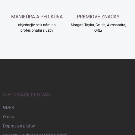
i
s
u
MANIKÚRA A PEDIKÚRA
PRÉMIOVÉ ZNAČKY
objednejte se k nám na
Morgan Taylor, Gelish, Alessandra,
profesionální služby
ORLY
Z
á
p
a
t
í
INFORMACE PRO VÁS
GDPR
O nás
Doprava a platby