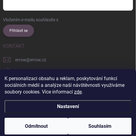
Vložením e-mailu souhlasíte s
podmínkami ochrany osobních údajů
Přihlásit se
KONTAKT
errow
@
errow.cz
+421 911 479 761
K personalizaci obsahu a reklam, poskytování funkcí
explore/locations/957228892/
sociálních médií a analýze naší návštěvnosti využíváme
soubory cookies. Více informací
zde
.
Nastavení
Copyright 2026
ERROW
. Všechna práva vyhrazena.
Upravit nastavení
cookies
Odmítnout
Souhlasím
Vytvořil Shoptet