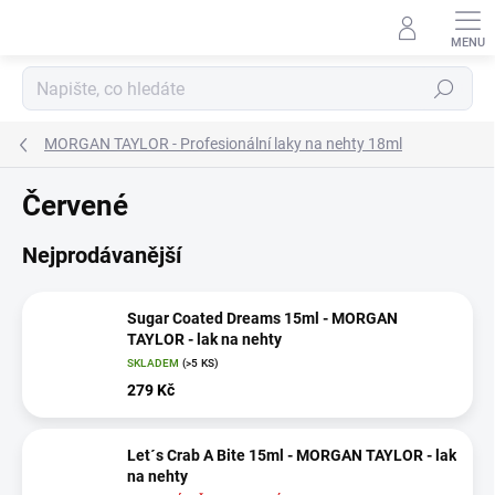
Přejít
na
obsah
Hledat
MORGAN TAYLOR - Profesionální laky na nehty 18ml
Červené
Nejprodávanější
Sugar Coated Dreams 15ml - MORGAN
TAYLOR - lak na nehty
SKLADEM
(>5 KS)
279 Kč
Let´s Crab A Bite 15ml - MORGAN TAYLOR - lak
na nehty