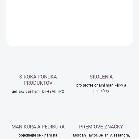
−
+
Přidat do košíku
DETAILNÍ INFORMACE
ZEPTAT SE
HLÍDAT
ŠIROKÁ PONUKA
ŠKOLENIA
PRODUKTOV
pro profesionální manikérky a
pedikérky
gél laky bez hemi, DI-HEMI, TPO
MANIKÚRA A PEDIKÚRA
PRÉMIOVÉ ZNAČKY
objednejte se k nám na
Morgan Taylor, Gelish, Alessandra,