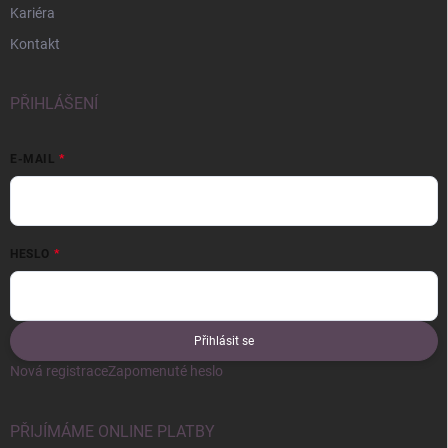
Kariéra
Kontakt
PŘIHLÁŠENÍ
E-MAIL
HESLO
Přihlásit se
Nová registrace
Zapomenuté heslo
PŘIJÍMÁME ONLINE PLATBY