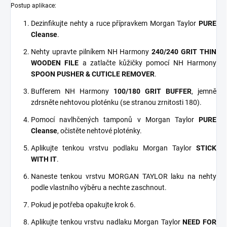
Postup aplikace:
Dezinfikujte nehty a ruce přípravkem Morgan Taylor
PURE
Cleanse
.
Nehty upravte pilníkem NH Harmony
240/240 GRIT THIN
WOODEN FILE
a zatlačte kůžičky pomocí NH Harmony
SPOON PUSHER & CUTICLE REMOVER
.
Bufferem NH Harmony
100/180 GRIT BUFFER
, jemně
zdrsněte nehtovou ploténku (se stranou zrnitosti 180).
Pomocí navlhčených tamponů v Morgan Taylor
PURE
Cleanse
, očistěte nehtové ploténky.
Aplikujte tenkou vrstvu podlaku Morgan Taylor
STICK
WITH IT
.
Naneste tenkou vrstvu MORGAN TAYLOR laku na nehty
podle vlastního výběru a nechte zaschnout.
Pokud je potřeba opakujte krok 6.
Aplikujte tenkou vrstvu nadlaku Morgan Taylor
NEED FOR