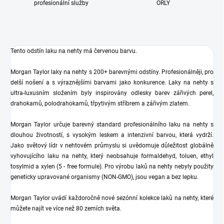
profesionální služby
ORLY
Tento odstín laku na nehty má červenou barvu.
Morgan Taylor laky na nehty s 200+ barevnými odstíny. Profesionálněji, pro
delší nošení a s výraznějšími barvami jako konkurence. Laky na nehty s
ultra-luxusním složením byly inspirovány odlesky barev zářivých perel,
drahokamů, polodrahokamů, třpytivým stříbrem a zářivým zlatem.
Morgan Taylor určuje barevný standard profesionálního laku na nehty s
dlouhou životností, s vysokým leskem a intenzivní barvou, která vydrží.
Jako světový lídr v nehtovém průmyslu si uvědomuje důležitost globálně
vyhovujícího laku na nehty, který neobsahuje formaldehyd, toluen, ethyl
tosylmid a xylen (5 - free formule). Pro výrobu laků na nehty nebyly použity
geneticky upravované organismy (NON-GMO), jsou vegan a bez lepku.
Morgan Taylor uvádí každoročně nové sezónní kolekce laků na nehty, které
můžete najít ve více než 80 zemích světa.