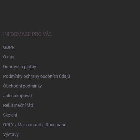
Z
á
p
a
t
í
INFORMACE PRO VÁS
GDPR
O nás
Doprava a platby
Podmínky ochrany osobních údajů
Obchodní podmínky
Jak nakupovat
Reklamační řád
Školení
ORLY v Marionnaud a Rossmann
Výstavy