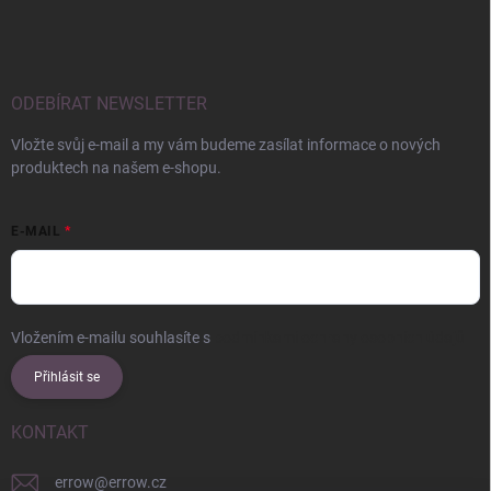
ODEBÍRAT NEWSLETTER
Vložte svůj e-mail a my vám budeme zasílat informace o nových
produktech na našem e-shopu.
E-MAIL
Vložením e-mailu souhlasíte s
podmínkami ochrany osobních údajů
Přihlásit se
KONTAKT
errow
@
errow.cz