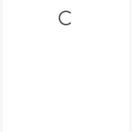
SKLADOM
SKLADOM
(>5 KS)
(>5 KS)
Juicy Velour 11ml -
Juicy Velour 18ml -
ORLY - lak na nehty
ORLY - lak na nehty
249 Kč
299 Kč
Do košíku
Do košíku