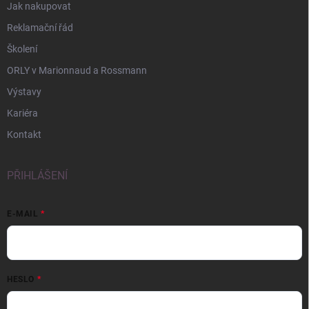
Jak nakupovat
Reklamační řád
Školení
ORLY v Marionnaud a Rossmann
Výstavy
Kariéra
Kontakt
PŘIHLÁŠENÍ
E-MAIL
HESLO