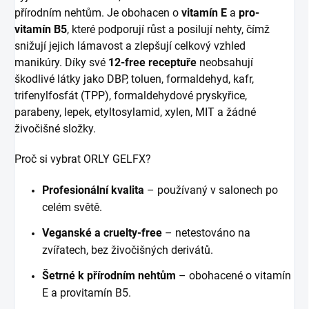
přírodním nehtům. Je obohacen o
vitamín E
a
pro-
vitamín B5
, které podporují růst a posilují nehty, čímž
snižují jejich lámavost a zlepšují celkový vzhled
manikúry. Díky své
12-free receptuře
neobsahují
škodlivé látky jako DBP, toluen, formaldehyd, kafr,
trifenylfosfát (TPP), formaldehydové pryskyřice,
parabeny, lepek, etyltosylamid, xylen, MIT a žádné
živočišné složky.
Proč si vybrat ORLY GELFX?
Profesionální kvalita
– používaný v salonech po
celém světě.
Veganské a cruelty-free
– netestováno na
zvířatech, bez živočišných derivátů.
Šetrné k přírodním nehtům
– obohacené o vitamín
E a provitamín B5.