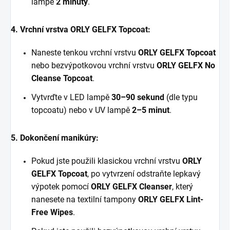
lampě
2 minuty
.
4. Vrchní vrstva ORLY GELFX Topcoat:
Naneste tenkou vrchní vrstvu
ORLY GELFX Topcoat
nebo bezvýpotkovou vrchní vrstvu
ORLY GELFX No
Cleanse Topcoat
.
Vytvrďte v LED lampě
30–90 sekund
(dle typu
topcoatu) nebo v UV lampě
2–5 minut
.
5. Dokončení manikúry:
Pokud jste použili klasickou vrchní vrstvu
ORLY
GELFX Topcoat
, po vytvrzení odstraňte lepkavý
výpotek pomocí
ORLY GELFX Cleanser
, který
nanesete na textilní tampony
ORLY GELFX Lint-
Free Wipes
.