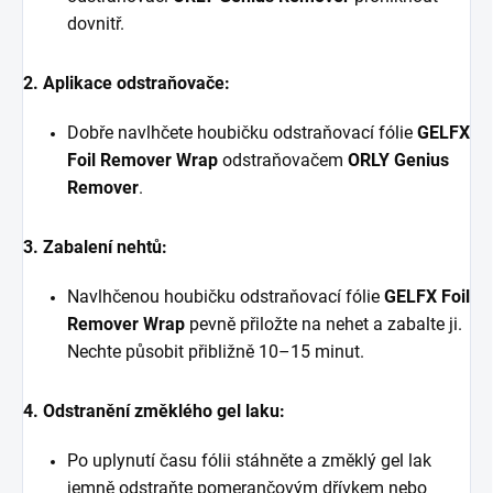
dovnitř.
2. Aplikace odstraňovače:
Dobře navlhčete houbičku odstraňovací fólie
GELFX
Foil Remover Wrap
odstraňovačem
ORLY Genius
Remover
.
3. Zabalení nehtů:
Navlhčenou houbičku odstraňovací fólie
GELFX Foil
Remover Wrap
pevně přiložte na nehet a zabalte ji.
Nechte působit přibližně 10–15 minut.
4. Odstranění změklého gel laku:
Po uplynutí času fólii stáhněte a změklý gel lak
jemně odstraňte pomerančovým dřívkem nebo