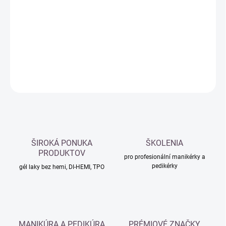
cena:
−
+
Přidat do košíku
DETAILNÍ INFORMACE
ZEPTAT SE
HLÍDAT
ŠIROKÁ PONUKA
ŠKOLENIA
PRODUKTOV
pro profesionální manikérky a
pedikérky
gél laky bez hemi, DI-HEMI, TPO
MANIKÚRA A PEDIKÚRA
PRÉMIOVÉ ZNAČKY