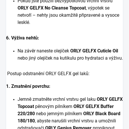
Pokud jste použili bezvýpotkovou vrchní vrstvu
ORLY GELFX No Cleanse Topcoat
, výpotek se
netvoří – nehty jsou okamžitě připravené a vysoce
lesklé.
6. Výživa nehtů:
Na závěr naneste olejíček
ORLY GELFX Cuticle Oil
nebo jiný olejíček na kutikulu pro hydrataci a výživu.
Postup odstranění ORLY GELFX gel laků:
1. Zmatnění povrchu:
Jemně zmatněte vrchní vrstvu gel laku
ORLY GELFX
Topcoat
pěnovým pilníkem
ORLY GELFX Buffer
220/280
nebo jemným pilníkem
ORLY Black Board
180/180
, abyste narušili vrchní vrstvu a umožnili
odstraňovači
ORLY Genius Remover
proniknout