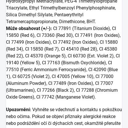
Hydroxypropyl Methacrylate, PEG-4 Trimethylolpropane
Triacrylate, Ethyl Trimethylbenzoyl Phenylphosphinate,
Silica Dimethyl Silylate, Pentaerythrityl
Tetramercaptopropionate, Dimethicone, BHT.
Může obsahovat (+/-):
CI 77891 (Titanium Dioxide), CI
15850 (Red 6), CI 73360 (Red 30), CI 77491 (Iron Oxides),
CI 77499 (Iron Oxides), CI 77492 (Iron Oxides), CI 15880
(Red 34), CI 15850 (Red 7), CI 45410 (Red 28), CI 45380
(Red 22), CI 45370 (Orange 5), CI 60730 (Ext. Violet 2), CI
19140 (Yellow 5), CI 77163 (Bismuth Oxychloride), CI
77510 (Ferric Ammonium Ferrocyanide), CI 42090 (Blue
1), CI 60725 (Violet 2), CI 47005 (Yellow 10), CI 77000
(Aluminum Powder), CI 77489 (Iron Oxides), CI 77007
(Ultramarines), CI 77266 (Black 2), CI 77288 (Chromium
Oxide Greens), CI 77742 (Manganese Violet).
Upozornění:
Vyhněte se vdechnutí a kontaktu s pokožkou
nebo očima. Pokud se objeví příznaky alergické reakce
nebo podráždění očí či dýchacích cest, okamžitě přerušte