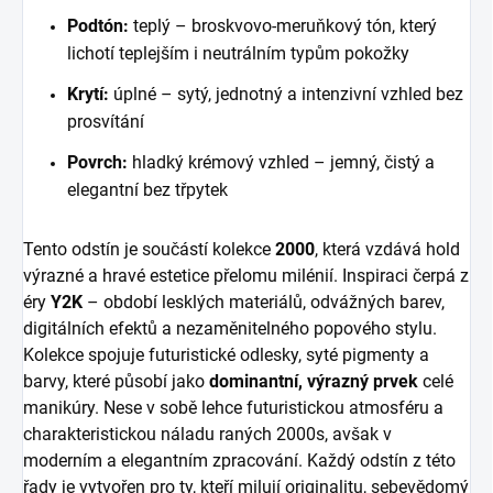
Podtón:
teplý – broskvovo-meruňkový tón, který
lichotí teplejším i neutrálním typům pokožky
Krytí:
úplné – sytý, jednotný a intenzivní vzhled bez
prosvítání
Povrch:
hladký krémový vzhled – jemný, čistý a
elegantní bez třpytek
Tento odstín je součástí kolekce
2000
, která vzdává hold
výrazné a hravé estetice přelomu milénií. Inspiraci čerpá z
éry
Y2K
– období lesklých materiálů, odvážných barev,
digitálních efektů a nezaměnitelného popového stylu.
Kolekce spojuje futuristické odlesky, syté pigmenty a
barvy, které působí jako
dominantní, výrazný prvek
celé
manikúry. Nese v sobě lehce futuristickou atmosféru a
charakteristickou náladu raných 2000s, avšak v
moderním a elegantním zpracování. Každý odstín z této
řady je vytvořen pro ty, kteří milují originalitu, sebevědomý