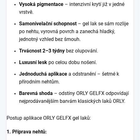
Vysoká pigmentace
– intenzivní krytí již v jedné
vrstvě.
Samonivelační schopnost
– gel lak se sám rozlije
po nehtu, vyrovná povrch a zanechá hladký,
jednotný vzhled bez šmouh.
Trvácnost
2–3 týdny
bez olupování.
Luxusní lesk
po celou dobu nošení.
Jednoduchá aplikace
a odstranění – šetrné k
přírodním nehtům.
Barevná shoda
– odstíny ORLY GELFX odpovídají
nejprodávanějším barvám klasických laků ORLY.
Postup aplikace ORLY GELFX gel lak
ů
:
1. Příprava nehtů: