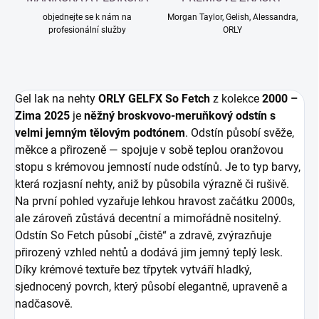
objednejte se k nám na
Morgan Taylor, Gelish, Alessandra,
profesionální služby
ORLY
Gel lak na nehty
ORLY GELFX So Fetch
z kolekce
2000 –
Zima 2025
je
něžný broskvovo-meruňkový odstín s
velmi jemným tělovým podtónem
. Odstín působí svěže,
měkce a přirozeně — spojuje v sobě teplou oranžovou
stopu s krémovou jemností nude odstínů. Je to typ barvy,
která rozjasní nehty, aniž by působila výrazně či rušivě.
Na první pohled vyzařuje lehkou hravost začátku 2000s,
ale zároveň zůstává decentní a mimořádně nositelný.
Odstín So Fetch působí „čistě“ a zdravě, zvýrazňuje
přirozený vzhled nehtů a dodává jim jemný teplý lesk.
Díky krémové textuře bez třpytek vytváří hladký,
sjednocený povrch, který působí elegantně, upraveně a
nadčasově.