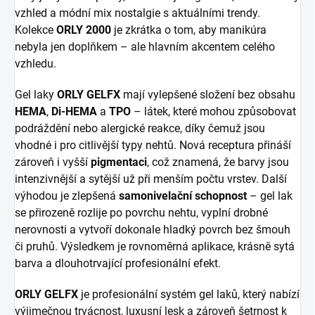
vzhled a módní mix nostalgie s aktuálními trendy.
Kolekce
ORLY 2000
je zkrátka o tom, aby manikúra
nebyla jen doplňkem – ale hlavním akcentem celého
vzhledu.
Gel laky
ORLY GELFX
mají vylepšené složení bez obsahu
HEMA
,
Di-HEMA
a
TPO
– látek, které mohou způsobovat
podráždění nebo alergické reakce, díky čemuž jsou
vhodné i pro citlivější typy nehtů. Nová receptura přináší
zároveň i vyšší
pigmentaci
, což znamená, že barvy jsou
intenzivnější a sytější už při menším počtu vrstev. Další
výhodou je zlepšená
samonivelační schopnost
– gel lak
se přirozeně rozlije po povrchu nehtu, vyplní drobné
nerovnosti a vytvoří dokonale hladký povrch bez šmouh
či pruhů. Výsledkem je rovnoměrná aplikace, krásně sytá
barva a dlouhotrvající profesionální efekt.
ORLY GELFX
je profesionální systém gel laků, který nabízí
výjimečnou trvácnost, luxusní lesk a zároveň šetrnost k