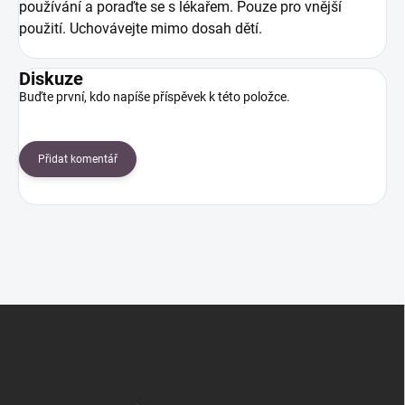
používání a poraďte se s lékařem. Pouze pro vnější
použití. Uchovávejte mimo dosah dětí.
Diskuze
Buďte první, kdo napíše příspěvek k této položce.
Přidat komentář
Z
á
p
a
t