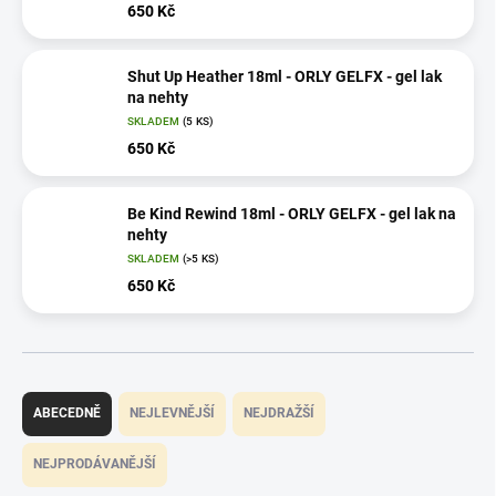
650 Kč
Shut Up Heather 18ml - ORLY GELFX - gel lak
na nehty
SKLADEM
(5 KS)
650 Kč
Be Kind Rewind 18ml - ORLY GELFX - gel lak na
nehty
SKLADEM
(>5 KS)
650 Kč
Ř
a
ABECEDNĚ
NEJLEVNĚJŠÍ
NEJDRAŽŠÍ
z
e
NEJPRODÁVANĚJŠÍ
n