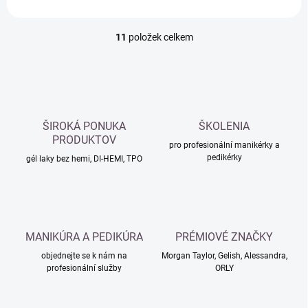
11
položek celkem
O
v
l
á
d
a
c
ŠIROKÁ PONUKA
ŠKOLENIA
í
PRODUKTOV
p
pro profesionální manikérky a
pedikérky
r
gél laky bez hemi, DI-HEMI, TPO
v
k
y
v
ý
MANIKÚRA A PEDIKÚRA
PRÉMIOVÉ ZNAČKY
p
i
objednejte se k nám na
Morgan Taylor, Gelish, Alessandra,
s
profesionální služby
ORLY
u