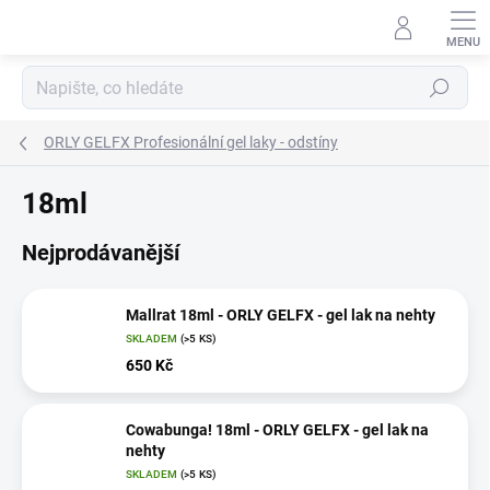
Přejít
na
obsah
Hledat
ORLY GELFX Profesionální gel laky - odstíny
18ml
Nejprodávanější
Mallrat 18ml - ORLY GELFX - gel lak na nehty
SKLADEM
(>5 KS)
650 Kč
Cowabunga! 18ml - ORLY GELFX - gel lak na
nehty
SKLADEM
(>5 KS)