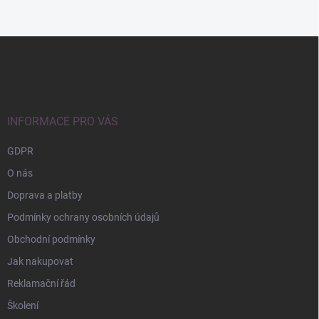
Z
á
p
a
t
í
INFORMACE PRO VÁS
GDPR
O nás
Doprava a platby
Podmínky ochrany osobních údajů
Obchodní podmínky
Jak nakupovat
Reklamační řád
Školení