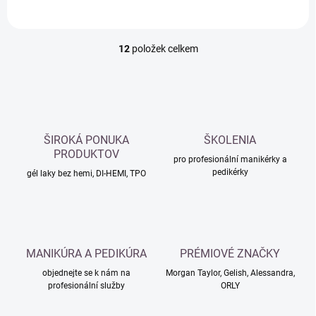
12
položek celkem
O
v
l
á
d
a
c
ŠIROKÁ PONUKA
ŠKOLENIA
í
PRODUKTOV
p
pro profesionální manikérky a
pedikérky
r
gél laky bez hemi, DI-HEMI, TPO
v
k
y
v
ý
MANIKÚRA A PEDIKÚRA
PRÉMIOVÉ ZNAČKY
p
i
objednejte se k nám na
Morgan Taylor, Gelish, Alessandra,
s
profesionální služby
ORLY
u