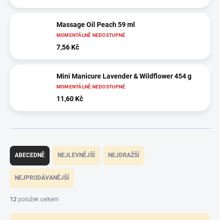
Massage Oil Peach 59 ml
MOMENTÁLNĚ NEDOSTUPNÉ
7,56 Kč
Mini Manicure Lavender & Wildflower 454 g
MOMENTÁLNĚ NEDOSTUPNÉ
11,60 Kč
Ř
a
ABECEDNĚ
NEJLEVNĚJŠÍ
NEJDRAŽŠÍ
z
e
NEJPRODÁVANĚJŠÍ
n
í
12
položek celkem
p
r