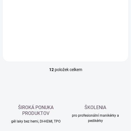
MOMENTÁLNĚ NEDOSTUPNÉ
SKLADEM
(1 KS)
Sashay My Way 18ml
Whipped Cream 14 ml
2,42 Kč
2,42 Kč
Do košíku
Do košíku
12
položek celkem
O
v
l
á
d
a
c
ŠIROKÁ PONUKA
ŠKOLENIA
í
PRODUKTOV
p
pro profesionální manikérky a
pedikérky
r
gél laky bez hemi, DI-HEMI, TPO
v