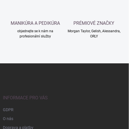
k
y
v
ý
MANIKÚRA A PEDIKÚRA
PRÉMIOVÉ ZNAČKY
p
i
objednejte se k nám na
Morgan Taylor, Gelish, Alessandra,
s
profesionální služby
ORLY
u
Z
á
p
a
t
í
INFORMACE PRO VÁS
GDPR
O nás
Doprava a platby