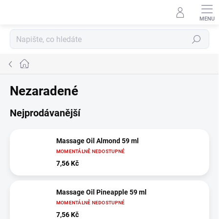
Přejít
na
obsah
Hledat
Domů
Nezaradené
Nejprodávanější
Massage Oil Almond 59 ml
MOMENTÁLNĚ NEDOSTUPNÉ
7,56 Kč
Massage Oil Pineapple 59 ml
MOMENTÁLNĚ NEDOSTUPNÉ
7,56 Kč