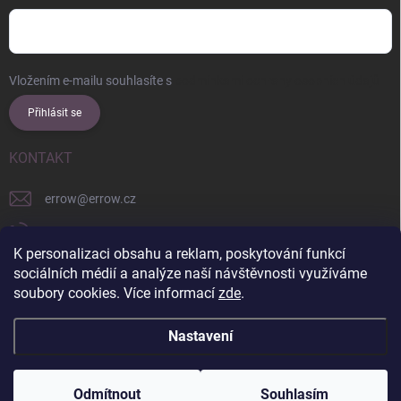
Vložením e-mailu souhlasíte s
podmínkami ochrany osobních údajů
Přihlásit se
KONTAKT
errow
@
errow.cz
+421 911 479 761
K personalizaci obsahu a reklam, poskytování funkcí
explore/locations/957228892/
sociálních médií a analýze naší návštěvnosti využíváme
soubory cookies. Více informací
zde
.
Nastavení
Copyright 2026
ERROW
. Všechna práva vyhrazena.
Upravit nastavení
cookies
Odmítnout
Souhlasím