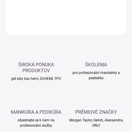
DETAILNÍ INFORMACE
ZEPTAT SE
HLÍDAT
ŠIROKÁ PONUKA
ŠKOLENIA
PRODUKTOV
pro profesionální manikérky a
pedikérky
gél laky bez hemi, DI-HEMI, TPO
MANIKÚRA A PEDIKÚRA
PRÉMIOVÉ ZNAČKY
objednejte se k nám na
Morgan Taylor, Gelish, Alessandra,
profesionální služby
ORLY