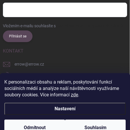
Vložením e-mailu souhlasíte s
podmínkami ochrany osobních údajů
Přihlásit se
KONTAKT
errow
@
errow.cz
+421 911 479 761
K personalizaci obsahu a reklam, poskytování funkcí
explore/locations/957228892/
sociálních médií a analýze naší návštěvnosti využíváme
soubory cookies. Více informací
zde
.
Nastavení
Copyright 2026
ERROW
. Všechna práva vyhrazena.
Upravit nastavení
cookies
Odmítnout
Souhlasím