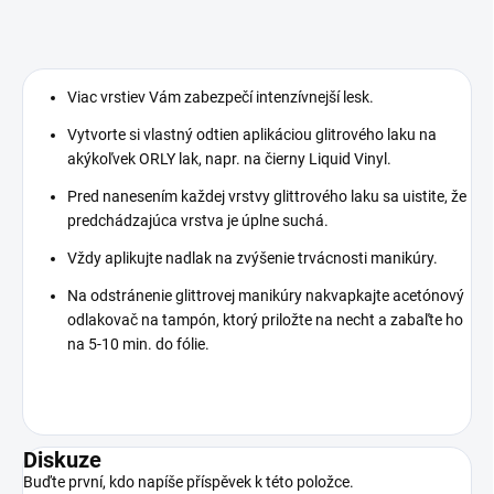
Viac vrstiev Vám zabezpečí intenzívnejší lesk.
Vytvorte si vlastný odtien aplikáciou glitrového laku na
akýkoľvek ORLY lak, napr. na čierny Liquid Vinyl.
Pred nanesením každej vrstvy glittrového laku sa uistite, že
predchádzajúca vrstva je úplne suchá.
Vždy aplikujte nadlak na zvýšenie trvácnosti manikúry.
Na odstránenie glittrovej manikúry nakvapkajte acetónový
odlakovač na tampón, ktorý priložte na necht a zabaľte ho
na 5-10 min. do fólie.
Diskuze
Buďte první, kdo napíše příspěvek k této položce.